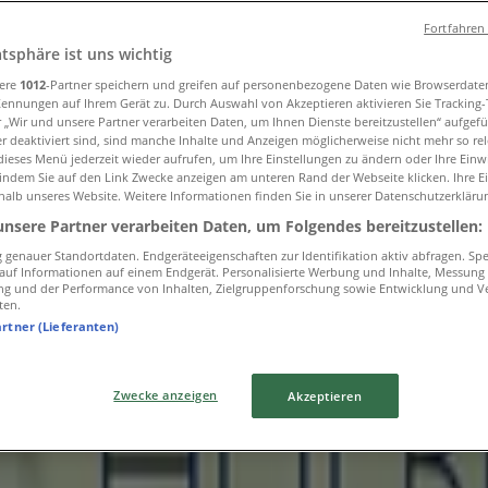
Fortfahren
atsphäre ist uns wichtig
sere
1012
-Partner speichern und greifen auf personenbezogene Daten wie Browserdate
Kennungen auf Ihrem Gerät zu. Durch Auswahl von Akzeptieren aktivieren Sie Tracking
ngebote in Linz
r „Wir und unsere Partner verarbeiten Daten, um Ihnen Dienste bereitzustellen“ aufgef
 deaktiviert sind, sind manche Inhalte und Anzeigen möglicherweise nicht mehr so rele
ieses Menü jederzeit wieder aufrufen, um Ihre Einstellungen zu ändern oder Ihre Einwi
 indem Sie auf den Link Zwecke anzeigen am unteren Rand der Webseite klicken. Ihre E
halb unseres Website. Weitere Informationen finden Sie in unserer Datenschutzerkläru
unsere Partner verarbeiten Daten, um Folgendes bereitzustellen:
genauer Standortdaten. Endgeräteeigenschaften zur Identifikation aktiv abfragen. Sp
f auf Informationen auf einem Endgerät. Personalisierte Werbung und Inhalte, Messung
ng und der Performance von Inhalten, Zielgruppenforschung sowie Entwicklung und V
ten.
artner (Lieferanten)
Zwecke anzeigen
Akzeptieren