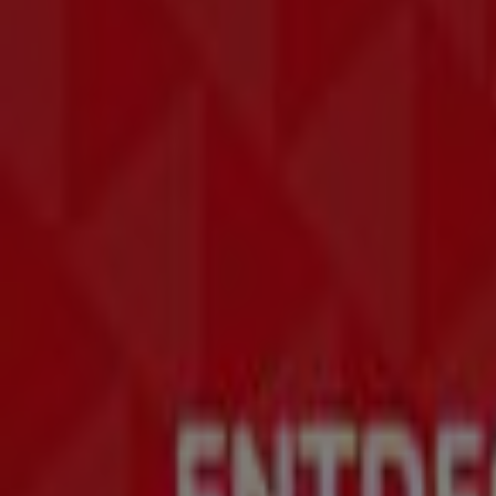
Samsung
Angebote Samsung
Läuft am 22.6. ab
Linz
Lenovo
Angebote Lenovo
Läuft am 22.6. ab
Linz
Alternate
Angebote Alternate
Läuft am 22.6. ab
Linz