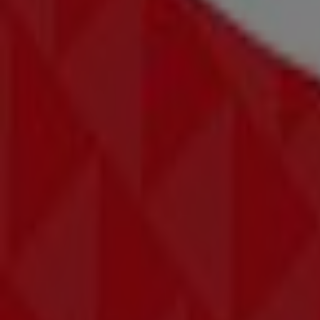
Drei
Pluskaufstraße 7, Pasching
8.4 km
Jetzt geöffnet
Drei
Hauptplatz 21, Ansfelden
11.7 km