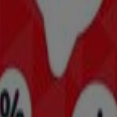
en
Linz