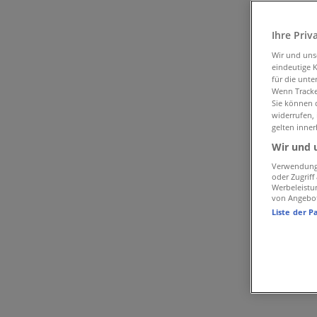
Drei in Linz
Ihre Priv
Schneller Blick auf die Drei Angebote
Wir und un
eindeutige 
für die unte
Wenn Tracker
Kategorie:
Elektronik
Sie können d
widerrufen,
Wir sind gerade dabei Angebote zu "Drei" zu veröffentlich
gelten inner
Wir und 
{"numCatalogs":0}
Verwendung 
oder Zugrif
Adressen und Öffnungszeiten von Dr
Werbeleistu
von Angebo
Liste der P
Drei
Mozartstraße 7, Linz