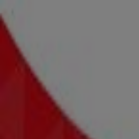
Drei
Industriezeile 76, Linz
2.6 km
Jetzt geöffnet
Drei
Wiener Bundesstraße 46, Traun
7.5 km
Jetzt geöffnet