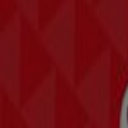
Jetzt geöffnet
Drei in Linz — Filialen, Telefonnummern und Öffnungszeit
Andere Prospekte von Elektronik in 
Reichelt
Reichelt flugblatt
Läuft am 31.12. ab
Linz
Pearl