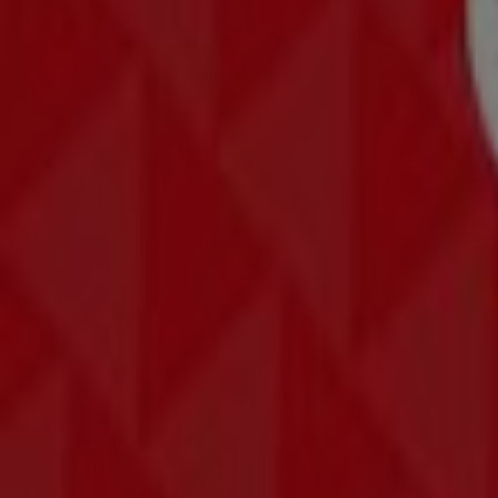
Angebote Pearl
Läuft am 22.6. ab
Linz
Red Zac
Angebote Red Zac
Läuft am 22.6. ab
Linz
Reichelt
Angebote Reichelt
Läuft am 22.6. ab
Linz