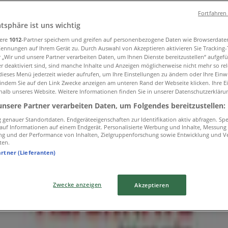
Fortfahren
atsphäre ist uns wichtig
 in Linz
sere
1012
-Partner speichern und greifen auf personenbezogene Daten wie Browserdate
Kennungen auf Ihrem Gerät zu. Durch Auswahl von Akzeptieren aktivieren Sie Tracking
r „Wir und unsere Partner verarbeiten Daten, um Ihnen Dienste bereitzustellen“ aufgef
 deaktiviert sind, sind manche Inhalte und Anzeigen möglicherweise nicht mehr so rele
ieses Menü jederzeit wieder aufrufen, um Ihre Einstellungen zu ändern oder Ihre Einwi
 indem Sie auf den Link Zwecke anzeigen am unteren Rand der Webseite klicken. Ihre E
en
halb unseres Website. Weitere Informationen finden Sie in unserer Datenschutzerkläru
unsere Partner verarbeiten Daten, um Folgendes bereitzustellen:
genauer Standortdaten. Endgeräteeigenschaften zur Identifikation aktiv abfragen. Sp
f auf Informationen auf einem Endgerät. Personalisierte Werbung und Inhalte, Messung
ei
ng und der Performance von Inhalten, Zielgruppenforschung sowie Entwicklung und V
ten.
artner (Lieferanten)
Zwecke anzeigen
Akzeptieren