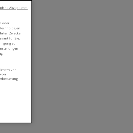
 ohne Akzeptieren
n oder
-Technologien
ührten Zwecke.
vant für Sie.
lligung zu
instellungen
ng.
eichern von
 von
erbesserung