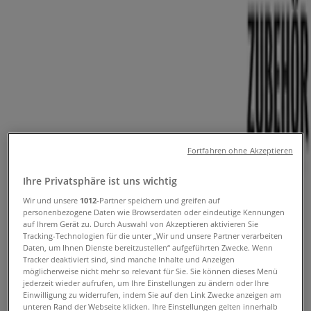
Folgen Sie, um Angebote zu erhalten
Tiendeo in Linz
»
Angebote für Auto, Motorrad & Zubehör in Linz
»
BMW Motorrad in Linz
Schneller Blick auf die BMW
Motorrad Angebote in Linz
Fortfahren ohne Akzeptieren
Ihre Privatsphäre ist uns wichtig
Kategorie:
Auto, Motorrad & Zubehör
Wir und unsere
1012
-Partner speichern und greifen auf
Wir sind gerade dabei Angebote zu "BMW Motorrad" zu
personenbezogene Daten wie Browserdaten oder eindeutige Kennungen
auf Ihrem Gerät zu. Durch Auswahl von Akzeptieren aktivieren Sie
veröffentlichen
Tracking-Technologien für die unter „Wir und unsere Partner verarbeiten
Daten, um Ihnen Dienste bereitzustellen“ aufgeführten Zwecke. Wenn
{"numCatalogs":0}
Tracker deaktiviert sind, sind manche Inhalte und Anzeigen
möglicherweise nicht mehr so relevant für Sie. Sie können dieses Menü
Adressen und Öffnungszeiten von
jederzeit wieder aufrufen, um Ihre Einstellungen zu ändern oder Ihre
Einwilligung zu widerrufen, indem Sie auf den Link Zwecke anzeigen am
BMW Motorrad
unteren Rand der Webseite klicken. Ihre Einstellungen gelten innerhalb