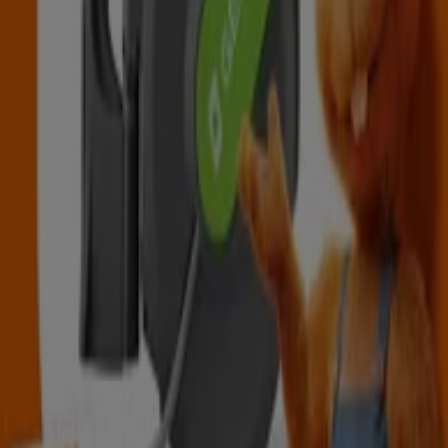
Ihrer Nähe finden, speichern und Ihre Sparliste
erstellen – ganz bequem von Ihrem Mobiltelefon
aus.
LADEN SIE DIE APP HERUNTER
Mehr anzeigen
Baumärkte & Gartencenter
Kataloge in Kapfenberg
Flyer und beste Angebote in
Kapfenberg
Koffer
Bier
Badeanzug
BH
Waschmaschine
Holzbriketts
Gesch
Baumärkte & Gartencenter in
anderen Städten