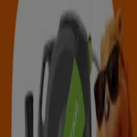
Lagerhaus
Lagerhaus flugblatt august anfang
Läuft am 16.8. ab
Kapfenberg
OBI
FÜR DEN SOMMER GEMACHT
Läuft am 31.8. ab
Kapfenberg
Das Sparen ist mit der App noch einfacher.
Sie können die besten Angebote von Geschäften in