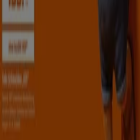
Siehe die Angebote der Baumärkte & Gartencenter
Tiendeo ist Teil von Shopfully, dem Tech-Unternehmen,
das das lokale Einkaufen weltweit neu erfindet.
Tiendeo
Was wir machen
Business-Lösungen
Nachrichten und Medien
Mit uns arbeiten
Kontakt aufnehmen