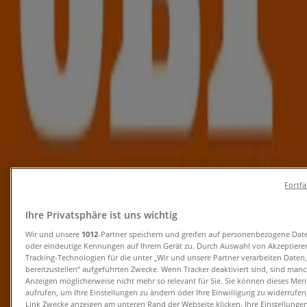
Tiendeo in Kapfenberg
»
Angebote für Baumärkte & Gartencenter in
Kapfenberg
Neu
Salzburger Lagerhaus
Sonderangebote für Sie
Fortf
Läuft am 22.8. ab
Kapfenberg
Ihre Privatsphäre ist uns wichtig
Neu
Wir und unsere
1012
-Partner speichern und greifen auf personenbezogene Dat
oder eindeutige Kennungen auf Ihrem Gerät zu. Durch Auswahl von Akzeptieren
Tracking-Technologien für die unter „Wir und unsere Partner verarbeiten Daten
Salzburger Lagerhaus
bereitzustellen“ aufgeführten Zwecke. Wenn Tracker deaktiviert sind, sind man
Anzeigen möglicherweise nicht mehr so relevant für Sie. Sie können dieses Men
aufrufen, um Ihre Einstellungen zu ändern oder Ihre Einwilligung zu widerrufen
Salzburger Lagerhaus flugblatt
Link Zwecke anzeigen am unteren Rand der Webseite klicken. Ihre Einstellungen