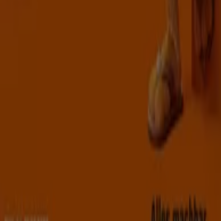
Marketing- und Geschäftsanfragen
Geschäft falsch auf der Karte geortet
Wöchentliches Anzeigen-Feedback
Technische Probleme und allgemeines Feedback
Indizes
Marken
Lokale Marken
Unternehmen
Geschäfte in der Nähe
Produkte
Lokale Produkte
Städte
Die App von Tiendeo herunterladen