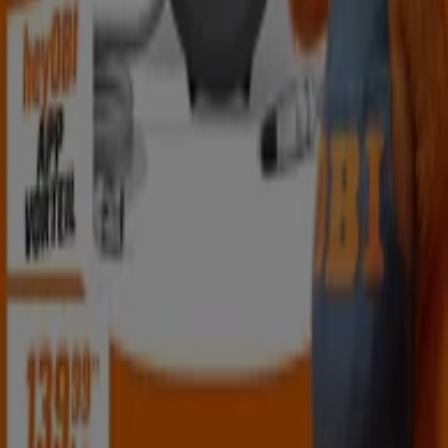
Wien
Graz
Linz
Innsbruck
Salzburg
Klagenfurt
am Wörthersee
St. Pölten
Villach
Wels
Wiener
Neustadt
Gaißau
Steyr
Dornbirn
Vösendorf
Krems an der Donau
Amstetten
Zeige mehr Städte
Bist du auf der Suche nach den besten
Angeboten in der Kategorie
Baumärkte
& Gartencenter
?
Wenn du nach den
besten Sonderangeboten
in der
Kategorie
Baumärkte & Gartencenter
suchst, bist du
hier richtig. In der Kategorie
findest du alles, was das
Heimwerker- und Gärtnerherz begehrt. Ob
Material
und
Werkzeuge
zum Bauen und
Renovieren
oder Tipps zu
Gartengestaltung und
Pflanzenpflege
: In den
Katalogen
und
Prospekten
von
Bauhaus, Obi, Hellweg, Baumax
und dem
Hagebaumarkt
wirst du sicherlich fündig.