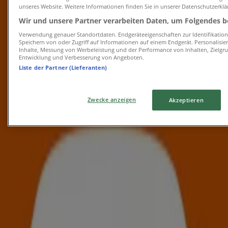
unseres Website. Weitere Informationen finden Sie in unserer Datenschutzerklä
Läuft am 22.8. ab
Kapfenberg
Wir und unsere Partner verarbeiten Daten, um Folgendes be
Verwendung genauer Standortdaten. Endgeräteeigenschaften zur Identifikation 
Speichern von oder Zugriff auf Informationen auf einem Endgerät. Personalisi
Inhalte, Messung von Werbeleistung und der Performance von Inhalten, Zielg
Lagerhaus Graz Land
Entwicklung und Verbesserung von Angeboten.
Liste der Partner (Lieferanten)
Lagerhaus Graz Land Flugblatt August
2026
Zwecke anzeigen
Akzeptieren
Läuft am 16.8. ab
Kapfenberg
-3 Tage
ZOO & Co
ZOO Co flugblatt
Läuft am 9.8. ab
Kapfenberg