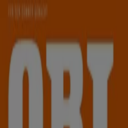
Sie sind hier:
Kapfenberg
Schnäppchen
Supermärkte
Baumärkte &
Gartencenter
Möbel & Wohnen
Mode &
Schuhe
Elektronik
Sport
Auto, Motorrad &
Zubehör
Drogerien & Parfümerien
Bücher &
Bürobedarf
Restaurants
Reisen
Apotheken &
Gesundheit
Spielzeug & Baby
Baumärkte in Kapfenberg -
Angebote, Flugblätter und
Prospekte