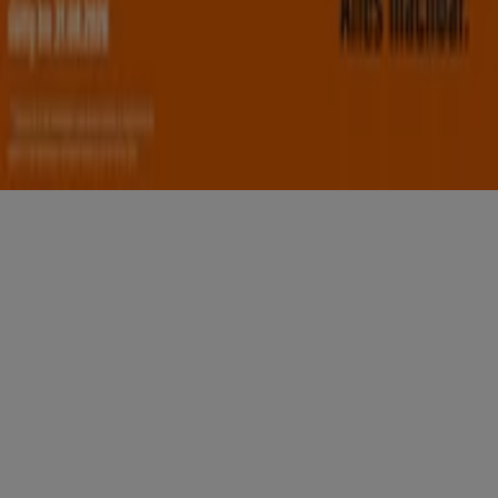
Copyright © Tiendeo ® 2026 · Shopfully Marketing S.L.U. –
Palau de Mar – 08039 Barcelona, Spain
Bedingungen und Konditionen
Datenschutzrichtlinie
Cookies verwalten