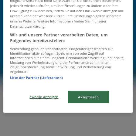
möglicherweise nicht mehr so relevant für Sie. Sie können dieses Menü
jederzeit wieder aufrufen, um Ihre Einstellungen zu ändern oder Ihre
338 m
Einwilligung zu widerrufen, indem Sie auf den Link Zwecke anzeigen am
unteren Rand der Webseite klicken. Ihre Einstellungen gelten innerhalb
Geschlossen
unseres Website. Weitere Informationen finden Sie in unserer
Datenschutzerklärung.
Wir und unsere Partner verarbeiten Daten, um
Folgendes bereitzustellen:
Thalia
Verwendung genauer Standortdaten. Endgeräteeigenschaften zur
Identifikation aktiv abfragen. Speichern von oder Zugriff auf
Informationen auf einem Endgerät. Personalisierte Werbung und Inhalte,
Museumstraße 4, Innsbruck
Messung von Werbeleistung und der Performance von Inhalten,
Zielgruppenforschung sowie Entwicklung und Verbesserung von
704 m
Angeboten.
Liste der Partner (Lieferanten)
Geschlossen
Zwecke anzeigen
Akzeptieren
Thalia in Innsbruck — Filialen, Telefonnummern und
Öffnungszeiten