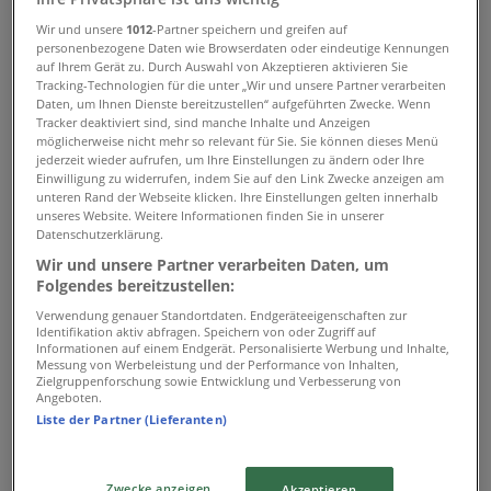
Wir und unsere
1012
-Partner speichern und greifen auf
personenbezogene Daten wie Browserdaten oder eindeutige Kennungen
auf Ihrem Gerät zu. Durch Auswahl von Akzeptieren aktivieren Sie
Tracking-Technologien für die unter „Wir und unsere Partner verarbeiten
Daten, um Ihnen Dienste bereitzustellen“ aufgeführten Zwecke. Wenn
Tracker deaktiviert sind, sind manche Inhalte und Anzeigen
Sport 2000
möglicherweise nicht mehr so relevant für Sie. Sie können dieses Menü
jederzeit wieder aufrufen, um Ihre Einstellungen zu ändern oder Ihre
Sackstraße 7 - 13, Graz
Einwilligung zu widerrufen, indem Sie auf den Link Zwecke anzeigen am
unteren Rand der Webseite klicken. Ihre Einstellungen gelten innerhalb
246 m
unseres Website. Weitere Informationen finden Sie in unserer
Datenschutzerklärung.
Jetzt geöffnet
Wir und unsere Partner verarbeiten Daten, um
Folgendes bereitzustellen:
Verwendung genauer Standortdaten. Endgeräteeigenschaften zur
Identifikation aktiv abfragen. Speichern von oder Zugriff auf
Informationen auf einem Endgerät. Personalisierte Werbung und Inhalte,
Messung von Werbeleistung und der Performance von Inhalten,
Zielgruppenforschung sowie Entwicklung und Verbesserung von
Sport 2000
Angeboten.
Liste der Partner (Lieferanten)
Ludwig Binderstrasse 14, Gleisdorf
20.5 km
Zwecke anzeigen
Akzeptieren