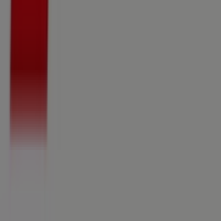
Was wir machen
Business-Lösungen
Nachrichten und Medien
Mit uns arbeiten
Kontakt aufnehmen
Marketing- und Geschäftsanfragen
Geschäft falsch auf der Karte geortet
Wöchentliches Anzeigen-Feedback
Technische Probleme und allgemeines Feedback
Indizes
Marken
Lokale Marken