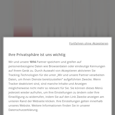
Tiendeo in Wien
»
Angebote für Drogerien & Parfümerien in Wien
»
Strassl in Wien
»
Strassl | Ungargasse 64 - 66
Fortfahren ohne Akzeptieren
Geschlossen
Ihre Privatsphäre ist uns wichtig
Sonntag
Wir und unsere
1014
-Partner speichern und greifen auf
personenbezogene Daten wie Browserdaten oder eindeutige Kennungen
auf Ihrem Gerät zu. Durch Auswahl von Akzeptieren aktivieren Sie
Geschlossen
Tracking-Technologien für die unter „Wir und unsere Partner verarbeiten
Daten, um Ihnen Dienste bereitzustellen“ aufgeführten Zwecke. Wenn
Montag
Tracker deaktiviert sind, sind manche Inhalte und Anzeigen
09:00 - 19:00
möglicherweise nicht mehr so relevant für Sie. Sie können dieses Menü
jederzeit wieder aufrufen, um Ihre Einstellungen zu ändern oder Ihre
Dienstag
Einwilligung zu widerrufen, indem Sie auf den Link Zwecke anzeigen am
09:00 - 19:00
unteren Rand der Webseite klicken. Ihre Einstellungen gelten innerhalb
Mittwoch
unseres Website. Weitere Informationen finden Sie in unserer
09:00 - 19:00
Datenschutzerklärung.