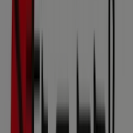
4 m
Geschlossen
ara Schuhe
STEPHANSPLATZ 4, Wien
4 m
Schiesser
Stephansplatz 4, Wien
4 m