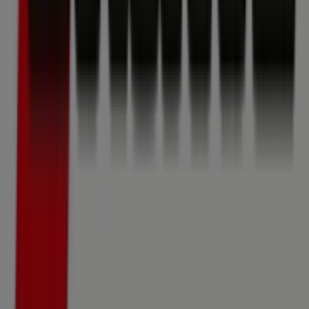
und große Rabatte auf
Drogerien & Parfümerien
-
Produkte für Ihre Einkäufe in
Wien
nutzen können.
Verpassen Sie nicht die Gelegenheit, den
Strassl
-Shop in
Ungargasse 64 - 66
zu besuchen und ein komplettes
Einkaufserlebnis zu genießen. Entdecken Sie unsere
aktuellen Aktionen für
August
und bleiben Sie über die
besten Angebote von
Strassl
in
Wien
informiert.
Besuchen Sie uns und beginnen Sie noch heute mit dem
Sparen!
Mehr Informationen über Strassl
Andere Geschäfte von
Strassl in Wien sehen
Tiendeo ist Teil von Shopfully, dem Tech-Unternehmen,
das das lokale Einkaufen weltweit neu erfindet.
Tiendeo