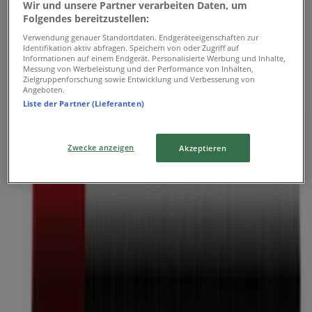
Donnerstag
Wir und unsere Partner verarbeiten Daten, um
09:00 - 20:00
Folgendes bereitzustellen:
Freitag
Verwendung genauer Standortdaten. Endgeräteeigenschaften zur
09:00 - 19:00
Identifikation aktiv abfragen. Speichern von oder Zugriff auf
Informationen auf einem Endgerät. Personalisierte Werbung und Inhalte,
Samstag
Messung von Werbeleistung und der Performance von Inhalten,
08:00 - 14:00
Zielgruppenforschung sowie Entwicklung und Verbesserung von
Angeboten.
Karte
+17147283
Liste der Partner (Lieferanten)
Geschlossen
Zwecke anzeigen
Akzeptieren
Sonntag
Geschlossen
Montag
09:00 - 19:00
Dienstag
09:00 - 19:00
Mittwoch