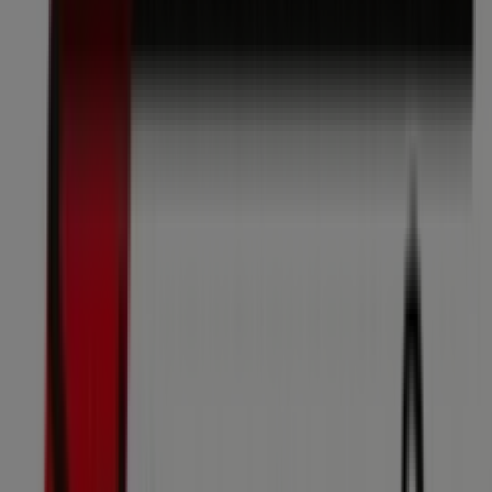
09:00 - 19:00
Donnerstag
09:00 - 20:00
Freitag
09:00 - 19:00
Samstag
08:00 - 14:00
Karte
+17147283
Wir sind gerade dabei Angebote zu "Strassl" zu
veröffentlichen
Geschäfte in der Nähe
Bäckerei Ströck
Stephansplatz 4, Wien