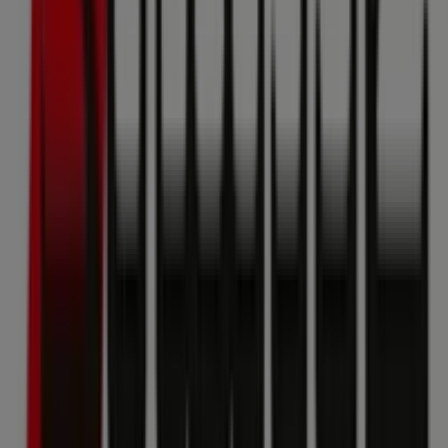
Drogerien & Parfümerien in Wien
Strassl
Willkommen im
Strassl
-Shop auf Tiendeo, wo Sie die
besten
Angebote
,
Aktionen
und
Kataloge
dieser
renommierten Marke im Bereich
Drogerien &
Parfümerien
entdecken können. Unser Geschäft
befindet sich in
Ungargasse 64 - 66
,
Wien
, und bietet
Ihnen eine große Auswahl an hochwertigen Produkten,
mit denen Sie den ganzen
August 2026
über sparen
können.
Bei Tiendeo stellen wir Ihnen alle aktuellen Informationen
zu
Strassl
zur Verfügung, einschließlich der
Öffnungszeiten, exklusiver Angebote und des genauen
Standorts des Geschäfts in
Ungargasse 64 - 66
. Darüber
hinaus haben Sie Zugriff auf die neuesten Kataloge von
Strassl
, in denen Sie die neuesten Aktionen entdecken