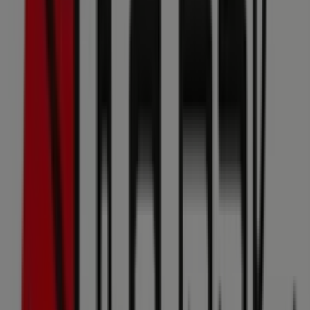
Depot
SCS-Strasse, Wien
23 m
Geschlossen
GANT
B4 Burocenter, Wien
24 m
Andere Unternehmen der Kategorie