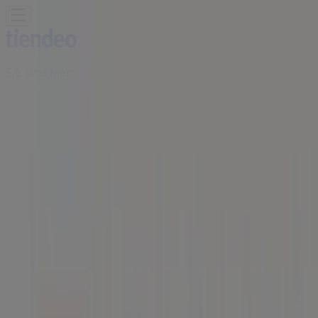
Sie sind hier:
Wien
Schnäppchen
Supermärkte
Baumärkte &
Gartencenter
Möbel & Wohnen
Mode &
Schuhe
Elektronik
Sport
Auto, Motorrad &
Zubehör
Drogerien & Parfümerien
Bücher &
Bürobedarf
Restaurants
Reisen
Apotheken &
Gesundheit
Spielzeug & Baby
Strassl Filiale | Ungargasse 64 - 66,
Wien - Öffnungszeiten,
Telefonnummern und Angebote