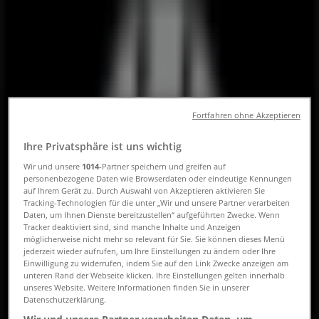
Tiendeo in Wien
»
Angebote für Auto, Motorrad & Zubehör in Wien
»
Opel in Wien
»
Opel | Rennweg 120
Fortfahren ohne Akzeptieren
Geschlossen
Ihre Privatsphäre ist uns wichtig
Wir und unsere
1014
-Partner speichern und greifen auf
Sonntag
personenbezogene Daten wie Browserdaten oder eindeutige Kennungen
auf Ihrem Gerät zu. Durch Auswahl von Akzeptieren aktivieren Sie
Geschlossen
Tracking-Technologien für die unter „Wir und unsere Partner verarbeiten
Daten, um Ihnen Dienste bereitzustellen“ aufgeführten Zwecke. Wenn
Montag
Tracker deaktiviert sind, sind manche Inhalte und Anzeigen
möglicherweise nicht mehr so relevant für Sie. Sie können dieses Menü
08:00 - 18:00
jederzeit wieder aufrufen, um Ihre Einstellungen zu ändern oder Ihre
Dienstag
Einwilligung zu widerrufen, indem Sie auf den Link Zwecke anzeigen am
08:00 - 18:00
unteren Rand der Webseite klicken. Ihre Einstellungen gelten innerhalb
unseres Website. Weitere Informationen finden Sie in unserer
Mittwoch
Datenschutzerklärung.
08:00 - 18:00