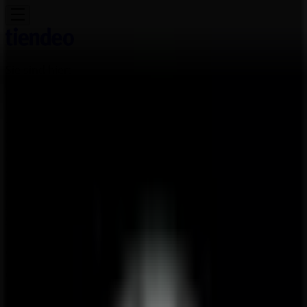
Sie sind hier:
Wien
Schnäppchen
Supermärkte
Baumärkte &
Gartencenter
Möbel & Wohnen
Mode &
Schuhe
Elektronik
Sport
Auto, Motorrad &
Zubehör
Drogerien & Parfümerien
Bücher &
Bürobedarf
Restaurants
Reisen
Apotheken &
Gesundheit
Spielzeug & Baby
Opel Filiale | Rennweg 120, Wien -
Öffnungszeiten, Telefonnummern
und Angebote