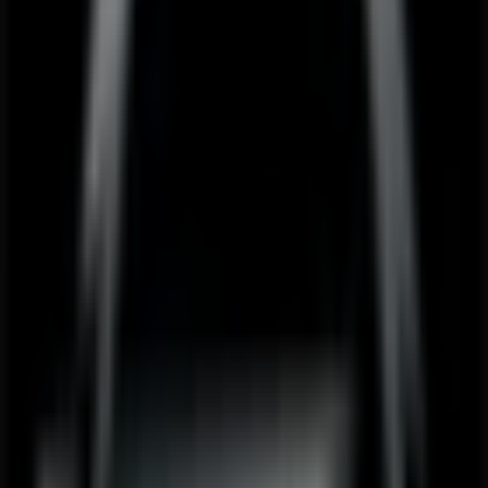
08:00 - 18:00
Donnerstag
08:00 - 18:00
Freitag
08:00 - 18:00
Samstag
09:00 - 12:00
Karte
01/795430
Wir sind gerade dabei Angebote zu "Opel" zu
veröffentlichen
Geschäfte in der Nähe
Bäckerei Ströck
Stephansplatz 4, Wien