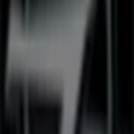
4 m
Geschlossen
ara Schuhe
STEPHANSPLATZ 4, Wien
4 m
Schiesser
Stephansplatz 4, Wien
4 m