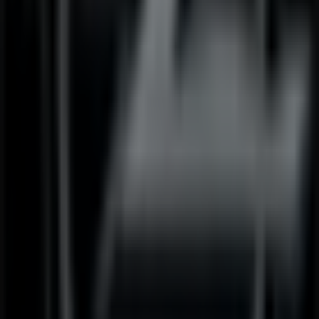
Depot
SCS-Strasse, Wien
23 m
Geschlossen
GANT
B4 Burocenter, Wien
24 m
Andere Unternehmen der Kategorie