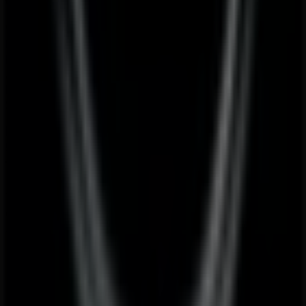
Wien
nutzen können.
Verpassen Sie nicht die Gelegenheit, den
Opel
-Shop in
Rennweg 120
zu besuchen und ein komplettes
Einkaufserlebnis zu genießen. Entdecken Sie unsere
aktuellen Aktionen für
August
und bleiben Sie über die
besten Angebote von
Opel
in
Wien
informiert. Besuchen
Sie uns und beginnen Sie noch heute mit dem Sparen!
Mehr Informationen über Opel
Andere Geschäfte von
Opel in Wien sehen
Tiendeo ist Teil von Shopfully, dem Tech-Unternehmen,
das das lokale Einkaufen weltweit neu erfindet.
Tiendeo
Was wir machen