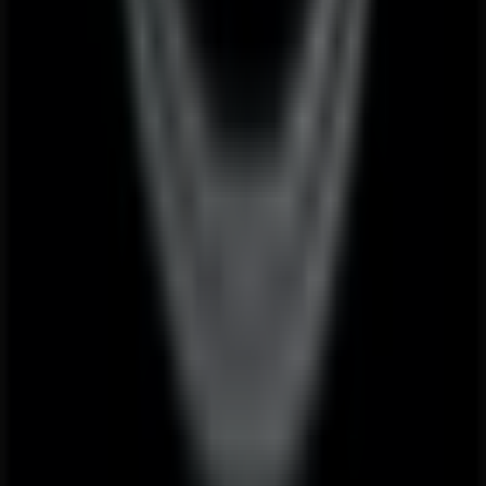
Business-Lösungen
Nachrichten und Medien
Mit uns arbeiten
Kontakt aufnehmen
Marketing- und Geschäftsanfragen
Geschäft falsch auf der Karte geortet
Wöchentliches Anzeigen-Feedback
Technische Probleme und allgemeines Feedback
Indizes
Marken
Lokale Marken
Unternehmen
Geschäfte in der Nähe