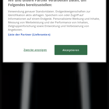
Wir und unsere Partner verarbeiten Daten, um
Donnerstag
Folgendes bereitzustellen:
08:00 - 18:00
Freitag
Verwendung genauer Standortdaten. Endgeräteeigenschaften zur
Identifikation aktiv abfragen. Speichern von oder Zugriff auf
08:00 - 18:00
Informationen auf einem Endgerät. Personalisierte Werbung und Inhalte,
Samstag
Messung von Werbeleistung und der Performance von Inhalten,
Zielgruppenforschung sowie Entwicklung und Verbesserung von
09:00 - 12:00
Angeboten.
Liste der Partner (Lieferanten)
Karte
01/795430
Geschlossen
Zwecke anzeigen
Akzeptieren
Sonntag
Geschlossen
Montag
08:00 - 18:00
Dienstag
08:00 - 18:00
Mittwoch