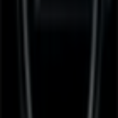
Auto, Motorrad & Zubehör in Wien
Opel
Willkommen im
Opel
-Shop auf Tiendeo, wo Sie die
besten
Angebote
,
Aktionen
und
Kataloge
dieser
renommierten Marke im Bereich
Auto, Motorrad &
Zubehör
entdecken können. Unser Geschäft befindet
sich in
Rennweg 120
,
Wien
, und bietet Ihnen eine große
Auswahl an hochwertigen Produkten, mit denen Sie den
ganzen
August 2026
über sparen können.
Bei Tiendeo stellen wir Ihnen alle aktuellen Informationen
zu
Opel
zur Verfügung, einschließlich der Öffnungszeiten,
exklusiver Angebote und des genauen Standorts des
Geschäfts in
Rennweg 120
. Darüber hinaus haben Sie
Zugriff auf die neuesten Kataloge von
Opel
, in denen Sie
die neuesten Aktionen entdecken und große Rabatte auf
Auto, Motorrad & Zubehör
-Produkte für Ihre Einkäufe in