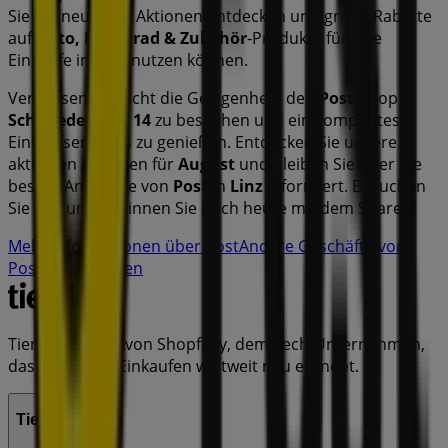
Sie die neuesten Aktionen entdecken und große Rabatte
auf
Auto, Motorrad & Zubehör
-Produkte für Ihre
Einkäufe in
Linz
nutzen können.
Verpassen Sie nicht die Gelegenheit, den
Post
-Shop in
Schmiedegasse 14
zu besuchen und ein komplettes
Einkaufserlebnis zu genießen. Entdecken Sie unsere
aktuellen Aktionen für
August
und bleiben Sie über die
besten Angebote von
Post
in
Linz
informiert. Besuchen
Sie uns und beginnen Sie noch heute mit dem Sparen!
Mehr Informationen über Post
Andere Geschäfte von
Post in Linz sehen
Tiendeo ist Teil von Shopfully, dem Tech-Unternehmen,
das das lokale Einkaufen weltweit neu erfindet.
Tiendeo