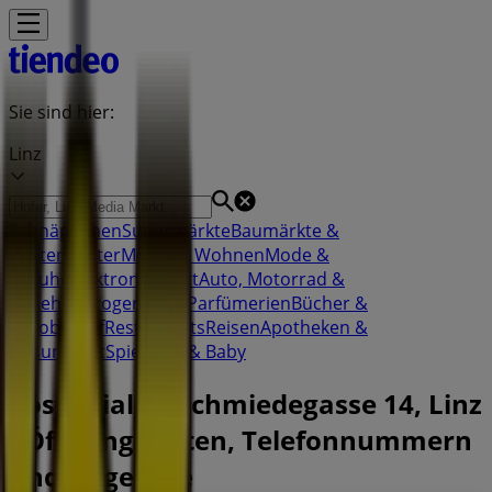
Sie sind hier:
Linz
Schnäppchen
Supermärkte
Baumärkte &
Gartencenter
Möbel & Wohnen
Mode &
Schuhe
Elektronik
Sport
Auto, Motorrad &
Zubehör
Drogerien & Parfümerien
Bücher &
Bürobedarf
Restaurants
Reisen
Apotheken &
Gesundheit
Spielzeug & Baby
Post Filiale | Schmiedegasse 14, Linz
- Öffnungszeiten, Telefonnummern
und Angebote