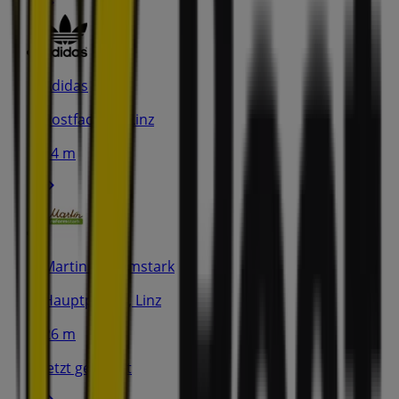
Adidas
Postfach 18, Linz
14 m
Martin Reformstark
Hauptplatz 2, Linz
26 m
Jetzt geöffnet