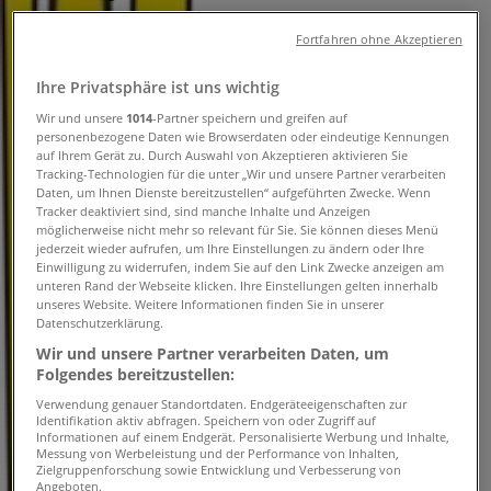
Tiendeo in Linz
»
Fortfahren ohne Akzeptieren
Angebote für Auto, Motorrad & Zubehör in Linz
»
Post in Linz
»
Ihre Privatsphäre ist uns wichtig
Wir und unsere
1014
-Partner speichern und greifen auf
Post | Schmiedegasse 14
personenbezogene Daten wie Browserdaten oder eindeutige Kennungen
auf Ihrem Gerät zu. Durch Auswahl von Akzeptieren aktivieren Sie
Karte
Tracking-Technologien für die unter „Wir und unsere Partner verarbeiten
Karte
Daten, um Ihnen Dienste bereitzustellen“ aufgeführten Zwecke. Wenn
Tracker deaktiviert sind, sind manche Inhalte und Anzeigen
Wir sind gerade dabei Angebote zu "Post" zu
möglicherweise nicht mehr so relevant für Sie. Sie können dieses Menü
jederzeit wieder aufrufen, um Ihre Einstellungen zu ändern oder Ihre
veröffentlichen
Einwilligung zu widerrufen, indem Sie auf den Link Zwecke anzeigen am
unteren Rand der Webseite klicken. Ihre Einstellungen gelten innerhalb
Geschäfte in der Nähe
unseres Website. Weitere Informationen finden Sie in unserer
Datenschutzerklärung.
Wir und unsere Partner verarbeiten Daten, um
Folgendes bereitzustellen:
Tom Tailor
Verwendung genauer Standortdaten. Endgeräteeigenschaften zur
Identifikation aktiv abfragen. Speichern von oder Zugriff auf
Informationen auf einem Endgerät. Personalisierte Werbung und Inhalte,
Industriezeile 76, Linz
Messung von Werbeleistung und der Performance von Inhalten,
Zielgruppenforschung sowie Entwicklung und Verbesserung von
14 m
Angeboten.