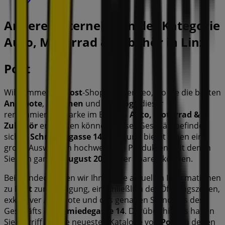
Andere Unternehmen der Kategorie
Auto, Motorrad & Zubehör in Linz
Post
Willkommen im
Post
-Shop auf Tiendeo, wo Sie die besten
Angebote
,
Aktionen
und
Kataloge
dieser
renommierten Marke im Bereich
Auto, Motorrad &
Zubehör
entdecken können. Unser Geschäft befindet
sich in
Schmiedegasse 14
,
Linz
, und bietet Ihnen eine
große Auswahl an hochwertigen Produkten, mit denen
Sie den ganzen
August 2026
über sparen können.
Bei Tiendeo stellen wir Ihnen alle aktuellen Informationen
zu
Post
zur Verfügung, einschließlich der Öffnungszeiten,
exklusiver Angebote und des genauen Standorts des
Geschäfts in
Schmiedegasse 14
. Darüber hinaus haben
Sie Zugriff auf die neuesten Kataloge von
Post
, in denen