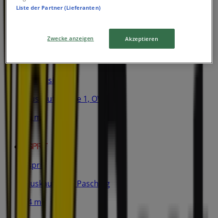
Liste der Partner (Lieferanten)
Jetzt geöffnet
Zwecke anzeigen
Akzeptieren
Intimissimi
Pluskaufstrasse 1, OVE, Linz
14 m
Esprit
Pluskaufstr. 7, Pasching
14 m