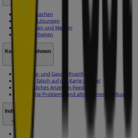
Was wir machen
Business-Lösungen
Nachrichten und Medien
Mit uns arbeiten
Kontakt aufnehmen
Marketing- und Geschäftsanfragen
Geschäft falsch auf der Karte geortet
Wöchentliches Anzeigen-Feedback
Technische Probleme und allgemeines Feedback
Indizes
Marken