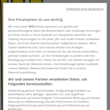
Tiendeo in Linz
»
Fortfahren ohne Akzeptieren
Angebote für Auto, Motorrad & Zubehör in Linz
»
Post in Linz
»
Ihre Privatsphäre ist uns wichtig
Wir und unsere
1012
-Partner speichern und greifen auf
Post | Köglstraße 19
personenbezogene Daten wie Browserdaten oder eindeutige Kennungen
auf Ihrem Gerät zu. Durch Auswahl von Akzeptieren aktivieren Sie
Karte
Tracking-Technologien für die unter „Wir und unsere Partner verarbeiten
Karte
Daten, um Ihnen Dienste bereitzustellen“ aufgeführten Zwecke. Wenn
Tracker deaktiviert sind, sind manche Inhalte und Anzeigen
Wir sind gerade dabei Angebote zu "Post" zu
möglicherweise nicht mehr so relevant für Sie. Sie können dieses Menü
jederzeit wieder aufrufen, um Ihre Einstellungen zu ändern oder Ihre
veröffentlichen
Einwilligung zu widerrufen, indem Sie auf den Link Zwecke anzeigen am
unteren Rand der Webseite klicken. Ihre Einstellungen gelten innerhalb
Geschäfte in der Nähe
unseres Website. Weitere Informationen finden Sie in unserer
Datenschutzerklärung.
Wir und unsere Partner verarbeiten Daten, um
Folgendes bereitzustellen:
Tom Tailor
Verwendung genauer Standortdaten. Endgeräteeigenschaften zur
Identifikation aktiv abfragen. Speichern von oder Zugriff auf
Informationen auf einem Endgerät. Personalisierte Werbung und Inhalte,
Industriezeile 76, Linz
Messung von Werbeleistung und der Performance von Inhalten,
Zielgruppenforschung sowie Entwicklung und Verbesserung von
14 m
Angeboten.