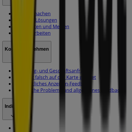
Was wir machen
Business-Lösungen
Nachrichten und Medien
Mit uns arbeiten
Kontakt aufnehmen
Marketing- und Geschäftsanfragen
Geschäft falsch auf der Karte geortet
Wöchentliches Anzeigen-Feedback
Technische Probleme und allgemeines Feedback
Indizes
Marken