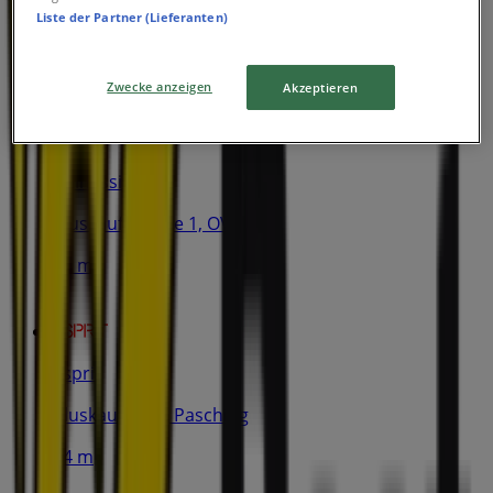
Liste der Partner (Lieferanten)
Jetzt geöffnet
Zwecke anzeigen
Akzeptieren
Intimissimi
Pluskaufstrasse 1, OVE, Linz
14 m
Esprit
Pluskaufstr. 7, Pasching
14 m