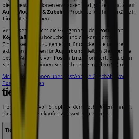
die neuesten Aktionen entdecken und große Rabatte auf
Auto, Motorrad & Zubehör
-Produkte für Ihre Einkäufe in
Linz
nutzen können.
Verpassen Sie nicht die Gelegenheit, den
Post
-Shop in
Köglstraße 19
zu besuchen und ein komplettes
Einkaufserlebnis zu genießen. Entdecken Sie unsere
aktuellen Aktionen für
August
und bleiben Sie über die
besten Angebote von
Post
in
Linz
informiert. Besuchen
Sie uns und beginnen Sie noch heute mit dem Sparen!
Mehr Informationen über Post
Andere Geschäfte von
Post in Linz sehen
Tiendeo ist Teil von Shopfully, dem Tech-Unternehmen,
das das lokale Einkaufen weltweit neu erfindet.
Tiendeo