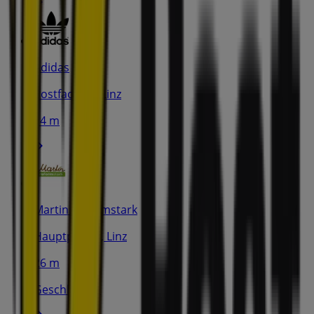
Adidas
Postfach 18, Linz
14 m
Martin Reformstark
Hauptplatz 2, Linz
26 m
Geschlossen