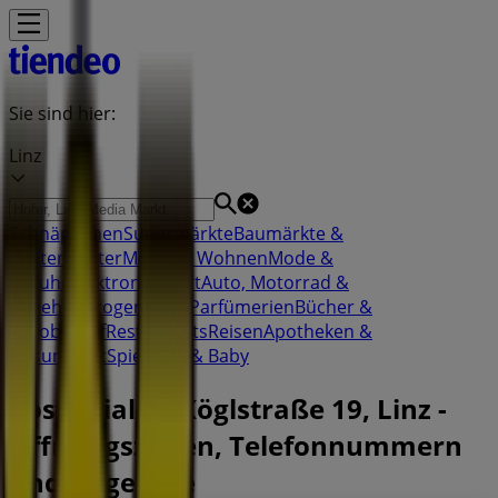
Sie sind hier:
Linz
Schnäppchen
Supermärkte
Baumärkte &
Gartencenter
Möbel & Wohnen
Mode &
Schuhe
Elektronik
Sport
Auto, Motorrad &
Zubehör
Drogerien & Parfümerien
Bücher &
Bürobedarf
Restaurants
Reisen
Apotheken &
Gesundheit
Spielzeug & Baby
Post Filiale | Köglstraße 19, Linz -
Öffnungszeiten, Telefonnummern
und Angebote