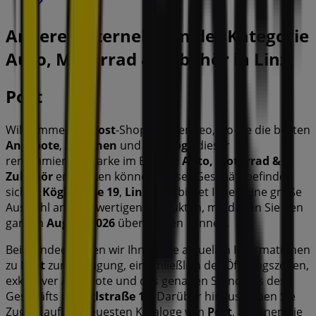
Andere Unternehmen der Kategorie
Auto, Motorrad & Zubehör in Linz
Post
Willkommen im
Post
-Shop auf Tiendeo, wo Sie die besten
Angebote
,
Aktionen
und
Kataloge
dieser
renommierten Marke im Bereich
Auto, Motorrad &
Zubehör
entdecken können. Unser Geschäft befindet
sich in
Köglstraße 19
,
Linz
, und bietet Ihnen eine große
Auswahl an hochwertigen Produkten, mit denen Sie den
ganzen
August 2026
über sparen können.
Bei Tiendeo stellen wir Ihnen alle aktuellen Informationen
zu
Post
zur Verfügung, einschließlich der Öffnungszeiten,
exklusiver Angebote und des genauen Standorts des
Geschäfts in
Köglstraße 19
. Darüber hinaus haben Sie
Zugriff auf die neuesten Kataloge von
Post
, in denen Sie