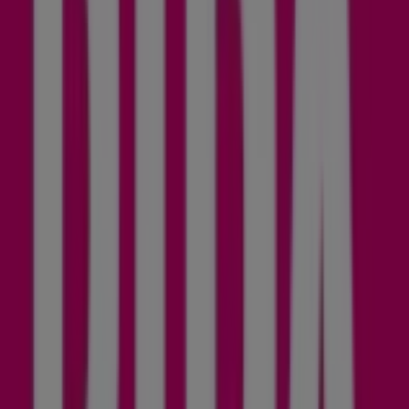
08:00 - 19:00
Donnerstag
08:00 - 19:00
Freitag
08:00 - 19:00
Samstag
08:00 - 18:00
Karte
059913 - 04880
Wir sind gerade dabei Angebote zu "Bipa" zu
veröffentlichen
Geschäfte in der Nähe
Tom Tailor
Industriezeile 76, Linz
14 m