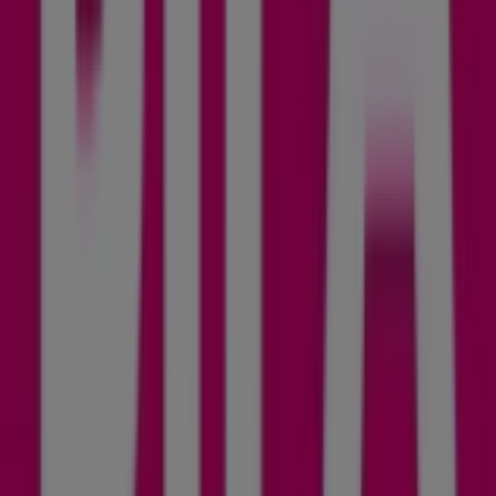
die neuesten Aktionen entdecken und große Rabatte auf
Drogerien & Parfümerien
-Produkte für Ihre Einkäufe in
Linz
nutzen können.
Verpassen Sie nicht die Gelegenheit, den
Bipa
-Shop in
Mozartstrasse 7
zu besuchen und ein komplettes
Einkaufserlebnis zu genießen. Entdecken Sie unsere
aktuellen Aktionen für
August
und bleiben Sie über die
besten Angebote von
Bipa
in
Linz
informiert. Besuchen
Sie uns und beginnen Sie noch heute mit dem Sparen!
Mehr Informationen über Bipa
Andere Geschäfte von
Bipa in Linz sehen
Tiendeo ist Teil von Shopfully, dem Tech-Unternehmen,
das das lokale Einkaufen weltweit neu erfindet.
Tiendeo