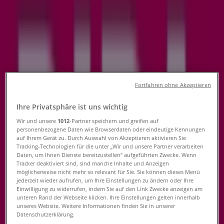
Tiendeo in Linz
»
Angebote für Drogerien & Parfümerien in Linz
»
Bipa in Linz
»
Bipa | Mozartstrasse 7
Jetzt geöffnet
Bis 19:00
Fortfahren ohne Akzeptieren
Ihre Privatsphäre ist uns wichtig
Sonntag
Wir und unsere
1012
-Partner speichern und greifen auf
personenbezogene Daten wie Browserdaten oder eindeutige Kennungen
auf Ihrem Gerät zu. Durch Auswahl von Akzeptieren aktivieren Sie
Geschlossen
Tracking-Technologien für die unter „Wir und unsere Partner verarbeiten
Daten, um Ihnen Dienste bereitzustellen“ aufgeführten Zwecke. Wenn
Montag
Tracker deaktiviert sind, sind manche Inhalte und Anzeigen
08:00 - 19:00
möglicherweise nicht mehr so relevant für Sie. Sie können dieses Menü
Dienstag
jederzeit wieder aufrufen, um Ihre Einstellungen zu ändern oder Ihre
Einwilligung zu widerrufen, indem Sie auf den Link Zwecke anzeigen am
08:00 - 19:00
unteren Rand der Webseite klicken. Ihre Einstellungen gelten innerhalb
Mittwoch
unseres Website. Weitere Informationen finden Sie in unserer
08:00 - 19:00
Datenschutzerklärung.