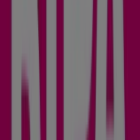
Adidas
Postfach 18, Linz
14 m
Martin Reformstark
Hauptplatz 2, Linz
26 m
Jetzt geöffnet