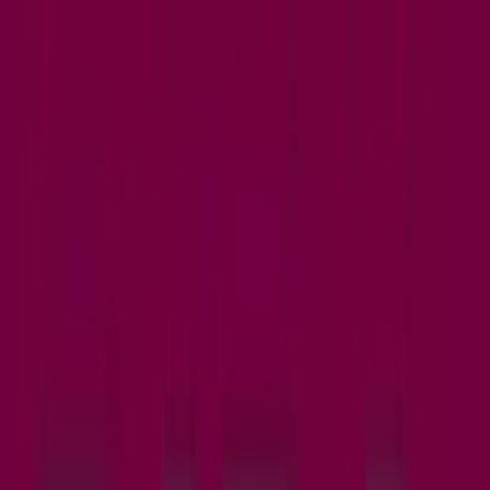
Sie sind hier:
Linz
Schnäppchen
Supermärkte
Baumärkte &
Gartencenter
Möbel & Wohnen
Mode &
Schuhe
Elektronik
Sport
Auto, Motorrad &
Zubehör
Drogerien & Parfümerien
Bücher &
Bürobedarf
Restaurants
Reisen
Apotheken &
Gesundheit
Spielzeug & Baby
Bipa Filiale | Mozartstrasse 7, Linz -
Öffnungszeiten, Telefonnummern
und Angebote