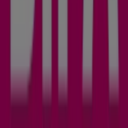
Was wir machen
Business-Lösungen
Nachrichten und Medien
Mit uns arbeiten
Kontakt aufnehmen
Marketing- und Geschäftsanfragen
Geschäft falsch auf der Karte geortet
Wöchentliches Anzeigen-Feedback
Technische Probleme und allgemeines Feedback
Indizes
Marken