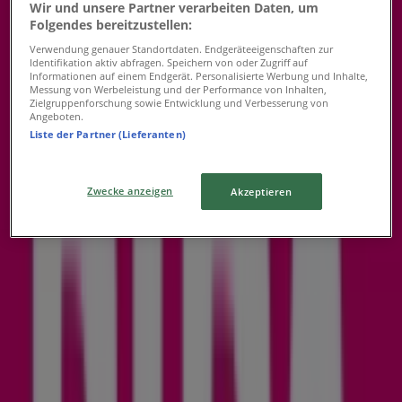
Donnerstag
Wir und unsere Partner verarbeiten Daten, um
08:00 - 19:00
Folgendes bereitzustellen:
Freitag
Verwendung genauer Standortdaten. Endgeräteeigenschaften zur
08:00 - 19:00
Identifikation aktiv abfragen. Speichern von oder Zugriff auf
Informationen auf einem Endgerät. Personalisierte Werbung und Inhalte,
Samstag
Messung von Werbeleistung und der Performance von Inhalten,
08:00 - 18:00
Zielgruppenforschung sowie Entwicklung und Verbesserung von
Angeboten.
Karte
059913 - 04880
Liste der Partner (Lieferanten)
Jetzt geöffnet
Bis 19:00
Zwecke anzeigen
Akzeptieren
Sonntag
Geschlossen
Montag
08:00 - 19:00
Dienstag
08:00 - 19:00
Mittwoch