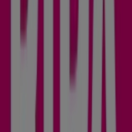
Jetzt geöffnet
Intimissimi
Pluskaufstrasse 1, OVE, Linz
14 m
Esprit
Pluskaufstr. 7, Pasching
14 m