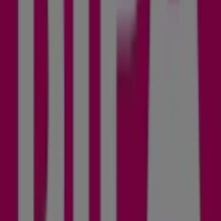
Andere Unternehmen der Kategorie
Drogerien & Parfümerien in Linz
Bipa
Willkommen im
Bipa
-Shop auf Tiendeo, wo Sie die
besten
Angebote
,
Aktionen
und
Kataloge
dieser
renommierten Marke im Bereich
Drogerien &
Parfümerien
entdecken können. Unser Geschäft
befindet sich in
Mozartstrasse 7
,
Linz
, und bietet Ihnen
eine große Auswahl an hochwertigen Produkten, mit
denen Sie den ganzen
August 2026
über sparen können.
Bei Tiendeo stellen wir Ihnen alle aktuellen Informationen
zu
Bipa
zur Verfügung, einschließlich der Öffnungszeiten,
exklusiver Angebote und des genauen Standorts des
Geschäfts in
Mozartstrasse 7
. Darüber hinaus haben Sie
Zugriff auf die neuesten Kataloge von
Bipa
, in denen Sie