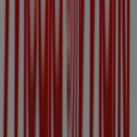
MediaMarkt
, in denen Sie die neuesten Aktionen
entdecken und große Rabatte auf
Elektronik
-Produkte
für Ihre Einkäufe in
Linz
nutzen können.
Verpassen Sie nicht die Gelegenheit, den
MediaMarkt
-
Shop in
Landstraße 17-25
zu besuchen und ein
komplettes Einkaufserlebnis zu genießen. Entdecken Sie
unsere aktuellen Aktionen für
August
und bleiben Sie
über die besten Angebote von
MediaMarkt
in
Linz
informiert. Besuchen Sie uns und beginnen Sie noch
heute mit dem Sparen!
Mehr Informationen über MediaMarkt
Andere Geschäfte
von MediaMarkt in Linz sehen
Tiendeo ist Teil von Shopfully, dem Tech-Unternehmen,
das das lokale Einkaufen weltweit neu erfindet.
Tiendeo