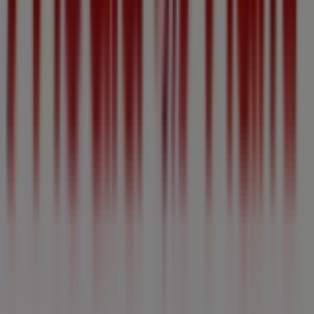
Was wir machen
Business-Lösungen
Nachrichten und Medien
Mit uns arbeiten
Kontakt aufnehmen
Marketing- und Geschäftsanfragen
Geschäft falsch auf der Karte geortet
Wöchentliches Anzeigen-Feedback
Technische Probleme und allgemeines Feedback
Indizes