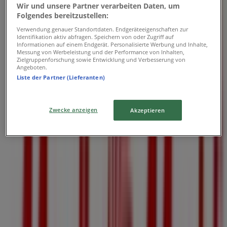
Donnerstag
Wir und unsere Partner verarbeiten Daten, um
09:30 - 18:30
Folgendes bereitzustellen:
Freitag
Verwendung genauer Standortdaten. Endgeräteeigenschaften zur
09:30 - 18:30
Identifikation aktiv abfragen. Speichern von oder Zugriff auf
Informationen auf einem Endgerät. Personalisierte Werbung und Inhalte,
Samstag
Messung von Werbeleistung und der Performance von Inhalten,
09:30 - 18:00
Zielgruppenforschung sowie Entwicklung und Verbesserung von
Angeboten.
Karte
+43 57 009 999
MediaMarkt Linz Passage
Liste der Partner (Lieferanten)
Jetzt geöffnet
Bis 18:30
Zwecke anzeigen
Akzeptieren
Sonntag
Geschlossen
Montag
09:30 - 18:30
Dienstag
09:30 - 18:30
Mittwoch