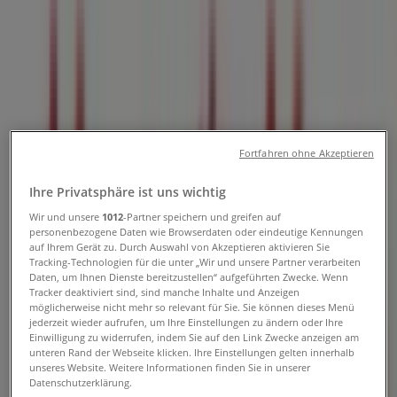
Tiendeo in Linz
»
Angebote für Elektronik in Linz
»
MediaMarkt in Linz
»
MediaMarkt | Landstraße 17-25
Jetzt geöffnet
Bis 18:30
Fortfahren ohne Akzeptieren
Ihre Privatsphäre ist uns wichtig
Sonntag
Wir und unsere
1012
-Partner speichern und greifen auf
personenbezogene Daten wie Browserdaten oder eindeutige Kennungen
Geschlossen
auf Ihrem Gerät zu. Durch Auswahl von Akzeptieren aktivieren Sie
Tracking-Technologien für die unter „Wir und unsere Partner verarbeiten
Daten, um Ihnen Dienste bereitzustellen“ aufgeführten Zwecke. Wenn
Montag
Tracker deaktiviert sind, sind manche Inhalte und Anzeigen
09:30 - 18:30
möglicherweise nicht mehr so relevant für Sie. Sie können dieses Menü
Dienstag
jederzeit wieder aufrufen, um Ihre Einstellungen zu ändern oder Ihre
Einwilligung zu widerrufen, indem Sie auf den Link Zwecke anzeigen am
09:30 - 18:30
unteren Rand der Webseite klicken. Ihre Einstellungen gelten innerhalb
Mittwoch
unseres Website. Weitere Informationen finden Sie in unserer
09:30 - 18:30
Datenschutzerklärung.