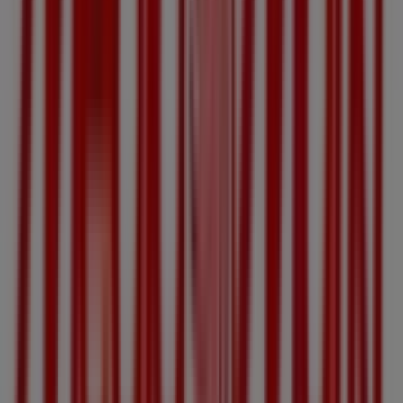
Andere Unternehmen der Kategorie
Elektronik in Linz
MediaMarkt
Willkommen im
MediaMarkt
-Shop auf Tiendeo, wo Sie
die besten
Angebote
,
Aktionen
und
Kataloge
dieser
renommierten Marke im Bereich
Elektronik
entdecken
können. Unser Geschäft befindet sich in
Landstraße 17-
25
,
Linz
, und bietet Ihnen eine große Auswahl an
hochwertigen Produkten, mit denen Sie den ganzen
August 2026
über sparen können.
Bei Tiendeo stellen wir Ihnen alle aktuellen Informationen
zu
MediaMarkt
zur Verfügung, einschließlich der
Öffnungszeiten, exklusiver Angebote und des genauen
Standorts des Geschäfts in
Landstraße 17-25
. Darüber
hinaus haben Sie Zugriff auf die neuesten Kataloge von