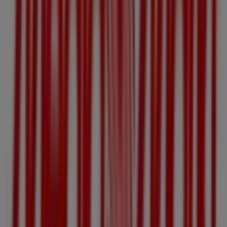
Adidas
Postfach 18, Linz
14 m
Martin Reformstark
Hauptplatz 2, Linz
26 m
Jetzt geöffnet