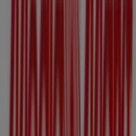
Jetzt geöffnet
Intimissimi
Pluskaufstrasse 1, OVE, Linz
14 m
Esprit
Pluskaufstr. 7, Pasching
14 m