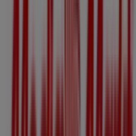
09:30 - 18:30
Donnerstag
09:30 - 18:30
Freitag
09:30 - 18:30
Samstag
09:30 - 18:00
Karte
+43 57 009 999
MediaMarkt Linz Passage
Wir sind gerade dabei Angebote zu "MediaMarkt" zu
veröffentlichen
Geschäfte in der Nähe
Tom Tailor
Industriezeile 76, Linz
14 m