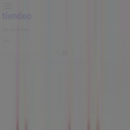
Sie sind hier:
Linz
Schnäppchen
Supermärkte
Baumärkte &
Gartencenter
Möbel & Wohnen
Mode &
Schuhe
Elektronik
Sport
Auto, Motorrad &
Zubehör
Drogerien & Parfümerien
Bücher &
Bürobedarf
Restaurants
Reisen
Apotheken &
Gesundheit
Spielzeug & Baby
MediaMarkt Filiale | Landstraße 17-
25, Linz - Öffnungszeiten,
Telefonnummern und Angebote