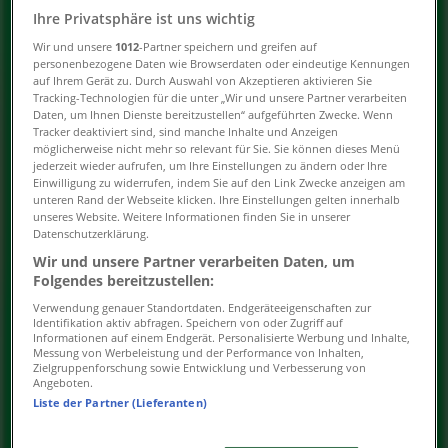
Ihre Privatsphäre ist uns wichtig
Tiendeo in Krems an der Donau
»
Wir und unsere
1012
-Partner speichern und greifen auf
Angebote für Baumärkte & Gartencenter in Krems
personenbezogene Daten wie Browserdaten oder eindeutige Kennungen
an der Donau
»
auf Ihrem Gerät zu. Durch Auswahl von Akzeptieren aktivieren Sie
Fetter in Krems an der Donau
»
Tracking-Technologien für die unter „Wir und unsere Partner verarbeiten
Daten, um Ihnen Dienste bereitzustellen“ aufgeführten Zwecke. Wenn
Tracker deaktiviert sind, sind manche Inhalte und Anzeigen
Fetter Geschäfte in Krems an der Donau
möglicherweise nicht mehr so relevant für Sie. Sie können dieses Menü
jederzeit wieder aufrufen, um Ihre Einstellungen zu ändern oder Ihre
Einwilligung zu widerrufen, indem Sie auf den Link Zwecke anzeigen am
unteren Rand der Webseite klicken. Ihre Einstellungen gelten innerhalb
Fetter
unseres Website. Weitere Informationen finden Sie in unserer
Datenschutzerklärung.
Hauptstraße 39, Langenlois
Wir und unsere Partner verarbeiten Daten, um
Folgendes bereitzustellen:
10.1 km
Verwendung genauer Standortdaten. Endgeräteeigenschaften zur
Identifikation aktiv abfragen. Speichern von oder Zugriff auf
Geschlossen
Informationen auf einem Endgerät. Personalisierte Werbung und Inhalte,
Messung von Werbeleistung und der Performance von Inhalten,
Zielgruppenforschung sowie Entwicklung und Verbesserung von
Angeboten.
Liste der Partner (Lieferanten)
Fetter Kataloge in Krems an der
Donau