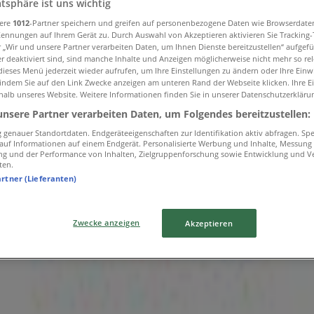
atsphäre ist uns wichtig
sere
1012
-Partner speichern und greifen auf personenbezogene Daten wie Browserdate
Kennungen auf Ihrem Gerät zu. Durch Auswahl von Akzeptieren aktivieren Sie Tracking
r „Wir und unsere Partner verarbeiten Daten, um Ihnen Dienste bereitzustellen“ aufgef
 deaktiviert sind, sind manche Inhalte und Anzeigen möglicherweise nicht mehr so rele
ieses Menü jederzeit wieder aufrufen, um Ihre Einstellungen zu ändern oder Ihre Einwi
 indem Sie auf den Link Zwecke anzeigen am unteren Rand der Webseite klicken. Ihre E
halb unseres Website. Weitere Informationen finden Sie in unserer Datenschutzerkläru
unsere Partner verarbeiten Daten, um Folgendes bereitzustellen:
genauer Standortdaten. Endgeräteeigenschaften zur Identifikation aktiv abfragen. Sp
f auf Informationen auf einem Endgerät. Personalisierte Werbung und Inhalte, Messung
ng und der Performance von Inhalten, Zielgruppenforschung sowie Entwicklung und V
ten.
artner (Lieferanten)
Zwecke anzeigen
Akzeptieren