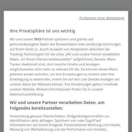
Tiendeo in Innsbruck
»
Angebote für Drogerien & Parfümerien in
Fortfahren ohne Akzeptieren
Innsbruck
»
Gewußt wie in Innsbruck
»
Ihre Privatsphäre ist uns wichtig
Wir und unsere
1012
-Partner speichern und greifen auf
Gewußt wie Geschäfte in Innsbruck
personenbezogene Daten wie Browserdaten oder eindeutige Kennungen
auf Ihrem Gerät zu. Durch Auswahl von Akzeptieren aktivieren Sie
Tracking-Technologien für die unter „Wir und unsere Partner verarbeiten
Daten, um Ihnen Dienste bereitzustellen“ aufgeführten Zwecke. Wenn
Gewußt wie
Tracker deaktiviert sind, sind manche Inhalte und Anzeigen
möglicherweise nicht mehr so relevant für Sie. Sie können dieses Menü
Riesengasse 5, Innsbruck
jederzeit wieder aufrufen, um Ihre Einstellungen zu ändern oder Ihre
Einwilligung zu widerrufen, indem Sie auf den Link Zwecke anzeigen am
unteren Rand der Webseite klicken. Ihre Einstellungen gelten innerhalb
766 m
unseres Website. Weitere Informationen finden Sie in unserer
Datenschutzerklärung.
Geschlossen
Wir und unsere Partner verarbeiten Daten, um
Folgendes bereitzustellen:
Verwendung genauer Standortdaten. Endgeräteeigenschaften zur
Identifikation aktiv abfragen. Speichern von oder Zugriff auf
Gewußt wie
Informationen auf einem Endgerät. Personalisierte Werbung und Inhalte,
Messung von Werbeleistung und der Performance von Inhalten,