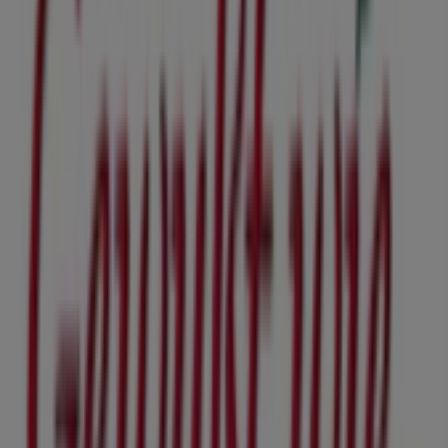
6.2 km
Geschlossen
Gewußt wie
Langer Graben 5, Admont
7.9 km
Geschlossen
Wir sind gerade dabei Angebote zu "Gewußt wie" zu
veröffentlichen
Städte mit Gewußt wie-Geschäften