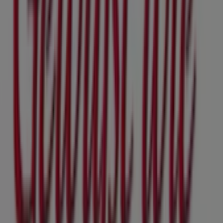
Gewußt wie in Völs
Gewußt wie in Hall in Tirol
Gewußt wie in Telfs
Gewußt wie in Brixlegg
Gewußt
wie in Mittersill
Zeige mehr Städte
Andere Unternehmen der Kategorie
Drogerien & Parfümerien in
Innsbruck
Gewußt wie
Willkommen bei Tiendeo, Ihrer besten Wahl, um nicht
nur die besten
Angebote
,
Kataloge
und
Aktionen
zu
finden, sondern auch die besten Geschäfte in
Innsbruck
zu entdecken. Im Monat
August 2026
können Sie auf
unserer Plattform die neuesten Neuigkeiten von
Gewußt
wie
, einer der bekanntesten Marken, sowie die Standorte
und Details der nächstgelegenen Geschäfte in
Innsbruck