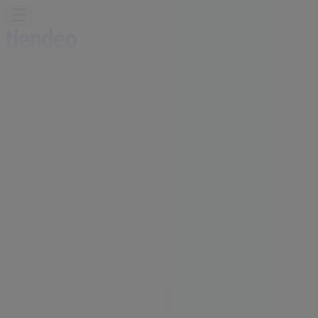
Sie sind hier:
Innsbruck
Schnäppchen
Supermärkte
Baumärkte &
Gartencenter
Möbel & Wohnen
Mode &
Schuhe
Elektronik
Sport
Auto, Motorrad &
Zubehör
Drogerien & Parfümerien
Bücher &
Bürobedarf
Restaurants
Reisen
Apotheken &
Gesundheit
Spielzeug & Baby
Gewußt wie Filialen Innsbruck -
Öffnungszeiten und
Telefonnummern