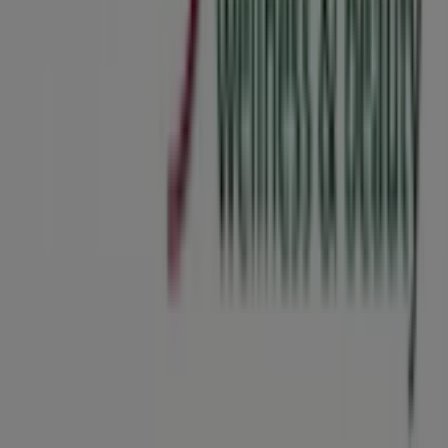
Tiendeo ist Teil von Shopfully, dem Tech-Unternehmen,
das das lokale Einkaufen weltweit neu erfindet.
Tiendeo
Was wir machen
Business-Lösungen
Nachrichten und Medien
Mit uns arbeiten
Kontakt aufnehmen
Marketing- und Geschäftsanfragen
Geschäft falsch auf der Karte geortet