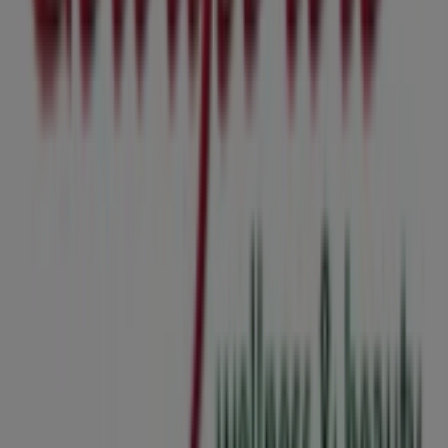
entdecken.
Bei Tiendeo haben Sie nicht nur Zugang zu
Aktionen
und
Rabatten, sondern auch zu Informationen über die
stationären Geschäfte Ihrer Stadt. Durchstöbern Sie die
Kataloge von
Gewußt wie
, finden Sie Geschäfte in
Innsbruck
und entdecken Sie Produkte mit großen
Rabatten, um diesen
August
beim Einkaufen zu sparen.
Darüber hinaus informieren wir Sie über die genauen
Standorte, Öffnungszeiten und alle wichtigen Details,
damit Sie ein optimales Einkaufserlebnis in
Innsbruck
genießen können.
Verpassen Sie nicht die Gelegenheit, die
Angebote
von
Gewußt wie
in den Geschäften von
Innsbruck
zu nutzen
und bleiben Sie während
August 2026
über die besten
Preise informiert. Bei Tiendeo finden Sie immer die
besten Geschäfte und Einkaufsmöglichkeiten in
Innsbruck
. Starten Sie jetzt und entdecken Sie die
neuesten Geschäfte und Aktionen!