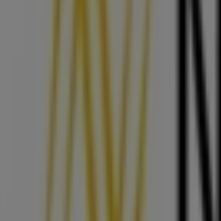
Adidas
Postfach 1, Bregenz
36 m
Trafiken
Rheinstraße Kiosk, Bregenz
36 m