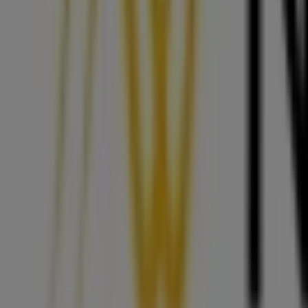
Thomas Sabo
Diadoro Partner EKZ Römerstr. 2, Bregenz
36 m
Vedes
Römerstraße / EKZ GWL 2, Bregenz
36 m
Andere Unternehmen der Kategorie 
Neuroth