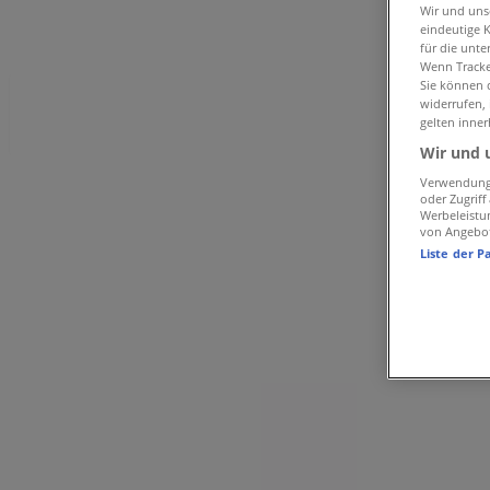
Neuroth in Bregenz
»
Wir und un
eindeutige 
Neuroth | Kaiserstraße 18
für die unte
Wenn Tracker
Sie können d
widerrufen,
Geschlossen
gelten inner
Wir und 
Sonntag
Verwendung 
oder Zugrif
Werbeleistu
Geschlossen
von Angebo
Liste der P
Montag
08:30 - 13:00
14:00 - 17:30
Dienstag
08:30 - 13:00
14:00 - 17:30
Mittwoch
08:30 - 13:00
14:00 - 17:30
Donnerstag
08:30 - 13:00
14:00 - 17:30
Freitag
08:30 - 13:00
14:00 - 17:30