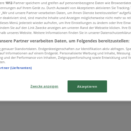
sere
1012
-Partner speichern und greifen auf personenbezogene Daten wie Browserdate
Kennungen auf Ihrem Gerät zu. Durch Auswahl von Akzeptieren aktivieren Sie Tracking
r „Wir und unsere Partner verarbeiten Daten, um Ihnen Dienste bereitzustellen“ aufgef
 deaktiviert sind, sind manche Inhalte und Anzeigen möglicherweise nicht mehr so rele
ieses Menü jederzeit wieder aufrufen, um Ihre Einstellungen zu ändern oder Ihre Einwi
 indem Sie auf den Link Zwecke anzeigen am unteren Rand der Webseite klicken. Ihre E
halb unseres Website. Weitere Informationen finden Sie in unserer Datenschutzerkläru
unsere Partner verarbeiten Daten, um Folgendes bereitzustellen:
genauer Standortdaten. Endgeräteeigenschaften zur Identifikation aktiv abfragen. Sp
f auf Informationen auf einem Endgerät. Personalisierte Werbung und Inhalte, Messung
ng und der Performance von Inhalten, Zielgruppenforschung sowie Entwicklung und V
ten.
artner (Lieferanten)
Zwecke anzeigen
Akzeptieren