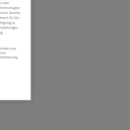
n oder
-Technologien
ührten Zwecke.
vant für Sie.
lligung zu
instellungen
ng.
eichern von
 von
erbesserung