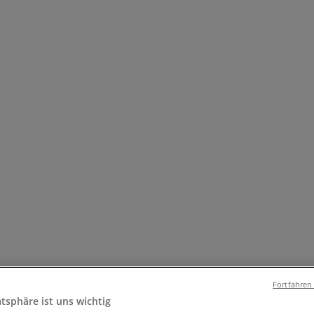
el & Wohnen
Mode & Schuhe
Elektronik
Sport
Auto, Motorra
ielzeug & Baby
Bregenz - Öffnungszeiten, Telefonnu
Fortfahren
atsphäre ist uns wichtig