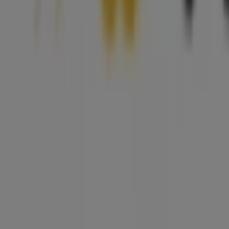
Willkommen im
Neuroth
-Shop auf Tiendeo, wo Sie die be
können. Unser Geschäft befindet sich in
Kaiserstraße 18
,
über sparen können.
Bei Tiendeo stellen wir Ihnen alle aktuellen Informationen
Geschäfts in
Kaiserstraße 18
. Darüber hinaus haben Sie Z
Apotheken & Gesundheit
-Produkte für Ihre Einkäufe in
B
Verpassen Sie nicht die Gelegenheit, den
Neuroth
-Shop i
Aktionen für
August
und bleiben Sie über die besten Ang
Mehr Informationen über Neuroth
Andere Geschäfte von 
Tiendeo ist Teil von Shopfully, dem Tech-Unternehmen
Tiendeo
Was wir machen
Business-Lösungen