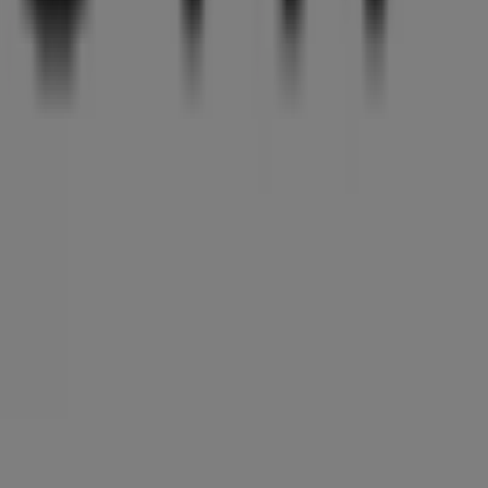
en Marke im Bereich
Apotheken & Gesundheit
entdecken
tigen Produkten, mit denen Sie den ganzen
August 2026
en, exklusiver Angebote und des genauen Standorts des
e die neuesten Aktionen entdecken und große Rabatte auf
rlebnis zu genießen. Entdecken Sie unsere aktuellen
 und beginnen Sie noch heute mit dem Sparen!