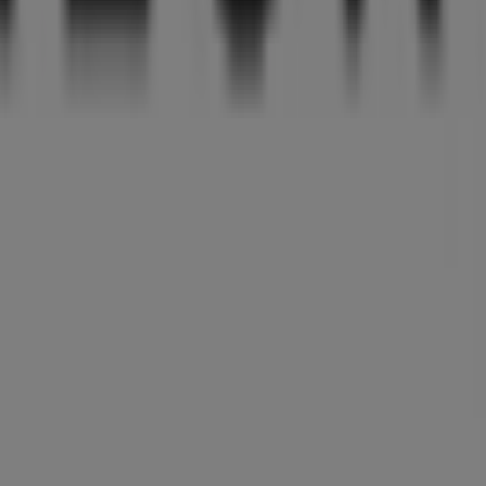
sten
Angebote
,
Aktionen
und
Kataloge
dieser renommiert
Bregenz
, und bietet Ihnen eine große Auswahl an hochwer
 zu
Neuroth
zur Verfügung, einschließlich der Öffnungszeit
ugriff auf die neuesten Kataloge von
Neuroth
, in denen Si
regenz
nutzen können.
n
Kaiserstraße 18
zu besuchen und ein komplettes Einkaufse
ebote von
Neuroth
in
Bregenz
informiert. Besuchen Sie uns
Neuroth in Bregenz sehen
, das das lokale Einkaufen weltweit neu erfindet.