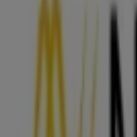
Freitag
08:30 - 13:00
14:00 - 17:30
Samstag
Geschlossen
Karte
05574/54476
Wir sind gerade dabei Angebote zu "Neuroth" zu veröffent
Geschäfte in der Nähe
Parken
Mehrauererstraße, Bregenz
36 m