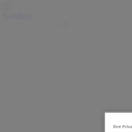
Sie sind hier:
Bregenz
Schnäppchen
Supermärkte
Baumärkte & Gartencenter
Möb
Bürobedarf
Restaurants
Reisen
Apotheken & Gesundheit
Sp
Neuroth Filiale | Kaiserstraße 18, 
Tiendeo in Bregenz
»
Angebote für Apotheken & Gesundheit in Bregenz
»
Ihre Priv