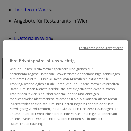
Tiendeo in Wien
»
Angebote für Restaurants in Wien
»
L'Osteria in Wien
»
Fortfahren ohne Akzeptieren
L'Osteria | Grinzinger Straße 1
Ihre Privatsphäre ist uns wichtig
Geschlossen
Wir und unsere
1014
-Partner speichern und greifen auf
personenbezogene Daten wie Browserdaten oder eindeutige Kennungen
auf Ihrem Gerät zu. Durch Auswahl von Akzeptieren aktivieren Sie
Tracking-Technologien für die unter „Wir und unsere Partner verarbeiten
Sonntag
Daten, um Ihnen Dienste bereitzustellen“ aufgeführten Zwecke. Wenn
12:00 - 22:00
Tracker deaktiviert sind, sind manche Inhalte und Anzeigen
möglicherweise nicht mehr so relevant für Sie. Sie können dieses Menü
Montag
jederzeit wieder aufrufen, um Ihre Einstellungen zu ändern oder Ihre
12:00 - 22:00
Einwilligung zu widerrufen, indem Sie auf den Link Zwecke anzeigen am
Dienstag
unteren Rand der Webseite klicken. Ihre Einstellungen gelten innerhalb
12:00 - 22:00
unseres Website. Weitere Informationen finden Sie in unserer
Datenschutzerklärung.
Mittwoch