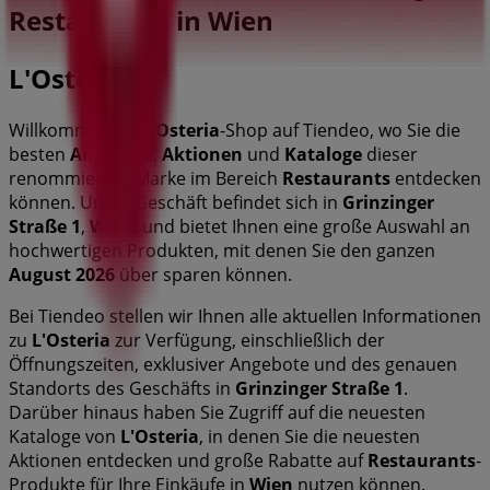
Restaurants in Wien
L'Osteria
Willkommen im
L'Osteria
-Shop auf Tiendeo, wo Sie die
besten
Angebote
,
Aktionen
und
Kataloge
dieser
renommierten Marke im Bereich
Restaurants
entdecken
können. Unser Geschäft befindet sich in
Grinzinger
Straße 1
,
Wien
, und bietet Ihnen eine große Auswahl an
hochwertigen Produkten, mit denen Sie den ganzen
August 2026
über sparen können.
Bei Tiendeo stellen wir Ihnen alle aktuellen Informationen
zu
L'Osteria
zur Verfügung, einschließlich der
Öffnungszeiten, exklusiver Angebote und des genauen
Standorts des Geschäfts in
Grinzinger Straße 1
.
Darüber hinaus haben Sie Zugriff auf die neuesten
Kataloge von
L'Osteria
, in denen Sie die neuesten
Aktionen entdecken und große Rabatte auf
Restaurants
-
Produkte für Ihre Einkäufe in
Wien
nutzen können.