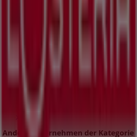
Depot
SCS-Strasse, Wien
23 m
Geschlossen
GANT
B4 Burocenter, Wien
24 m
Andere Unternehmen der Kategorie