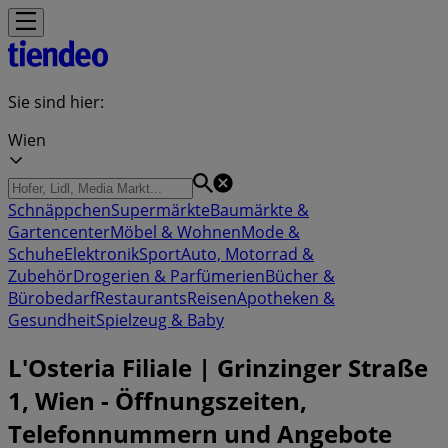
Sie sind hier:
Wien
Schnäppchen
Supermärkte
Baumärkte &
Gartencenter
Möbel & Wohnen
Mode &
Schuhe
Elektronik
Sport
Auto, Motorrad &
Zubehör
Drogerien & Parfümerien
Bücher &
Bürobedarf
Restaurants
Reisen
Apotheken &
Gesundheit
Spielzeug & Baby
L'Osteria Filiale | Grinzinger Straße
1, Wien - Öffnungszeiten,
Telefonnummern und Angebote