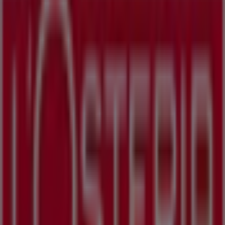
Geschlossen
ara Schuhe
STEPHANSPLATZ 4, Wien
4 m
Schiesser
Stephansplatz 4, Wien
4 m