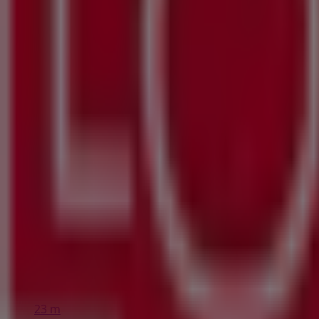
STEPHANSPLATZ 4, Wien
4 m
Schiesser
Stephansplatz 4, Wien
4 m
Depot
SCS-Strasse, Wien
23 m