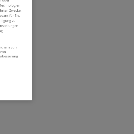
n oder
-Technologien
ührten Zwecke.
vant für Sie.
lligung zu
instellungen
ng.
eichern von
 von
erbesserung