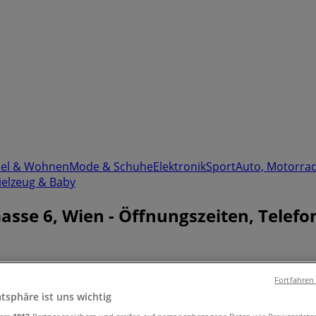
el & Wohnen
Mode & Schuhe
Elektronik
Sport
Auto, Motorra
ielzeug & Baby
er Gasse 6, Wien - Öffnungszeiten, Te
Fortfahren
atsphäre ist uns wichtig