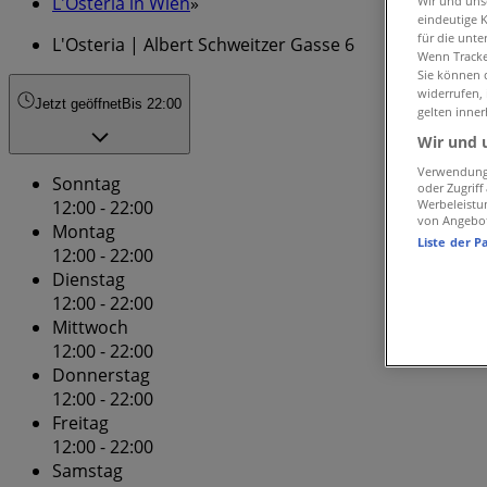
L'Osteria in Wien
»
Wir und un
eindeutige 
für die unte
L'Osteria | Albert Schweitzer Gasse 6
Wenn Tracker
Sie können d
widerrufen,
Jetzt geöffnet
Bis 22:00
gelten inner
Wir und 
Verwendung 
Sonntag
oder Zugrif
Werbeleistu
12:00 - 22:00
von Angebo
Montag
Liste der P
12:00 - 22:00
Dienstag
12:00 - 22:00
Mittwoch
12:00 - 22:00
Donnerstag
12:00 - 22:00
Freitag
12:00 - 22:00
Samstag