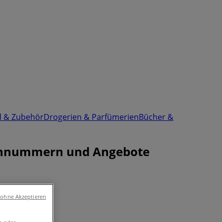
d & Zubehör
Drogerien & Parfümerien
Bücher &
lefonnummern und Angebote
 ohne Akzeptieren