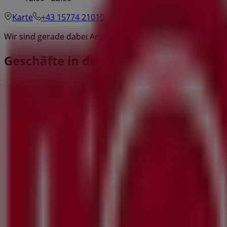
Karte
+43 15774 21010
Wir sind gerade dabei Angebote zu "L'Osteria" zu veröffen
Geschäfte in der Nähe
Bäckerei Ströck
Stephansplatz 4, Wien
4 m
Jetzt geöffnet
ara Schuhe