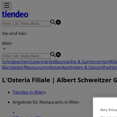
Sie sind hier:
Wien
Schnäppchen
Supermärkte
Baumärkte & Gartencenter
Möb
Bürobedarf
Restaurants
Reisen
Apotheken & Gesundheit
Sp
L'Osteria Filiale | Albert Schweitz
Tiendeo in Wien
»
Angebote für Restaurants in Wien
Ihre Priv
»