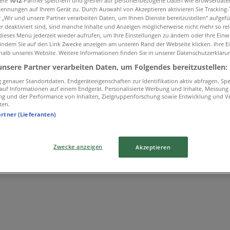
sere
1012
-Partner speichern und greifen auf personenbezogene Daten wie Browserdate
Kennungen auf Ihrem Gerät zu. Durch Auswahl von Akzeptieren aktivieren Sie Tracking
r „Wir und unsere Partner verarbeiten Daten, um Ihnen Dienste bereitzustellen“ aufgef
 deaktiviert sind, sind manche Inhalte und Anzeigen möglicherweise nicht mehr so rele
ieses Menü jederzeit wieder aufrufen, um Ihre Einstellungen zu ändern oder Ihre Einwi
 indem Sie auf den Link Zwecke anzeigen am unteren Rand der Webseite klicken. Ihre E
halb unseres Website. Weitere Informationen finden Sie in unserer Datenschutzerkläru
unsere Partner verarbeiten Daten, um Folgendes bereitzustellen:
genauer Standortdaten. Endgeräteeigenschaften zur Identifikation aktiv abfragen. Sp
f auf Informationen auf einem Endgerät. Personalisierte Werbung und Inhalte, Messung
ng und der Performance von Inhalten, Zielgruppenforschung sowie Entwicklung und V
ten.
artner (Lieferanten)
Zwecke anzeigen
Akzeptieren