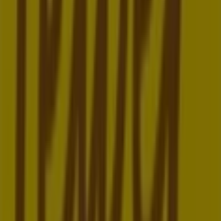
Restaurants in Wien
Felber
Willkommen im
Felber
-Shop auf Tiendeo, wo Sie die
besten
Angebote
,
Aktionen
und
Kataloge
dieser
renommierten Marke im Bereich
Restaurants
entdecken
können. Unser Geschäft befindet sich in
Brünner Straße
219-221
,
Wien
, und bietet Ihnen eine große Auswahl an
hochwertigen Produkten, mit denen Sie den ganzen
August 2026
über sparen können.
Bei Tiendeo stellen wir Ihnen alle aktuellen Informationen
zu
Felber
zur Verfügung, einschließlich der
Öffnungszeiten, exklusiver Angebote und des genauen
Standorts des Geschäfts in
Brünner Straße 219-221
.
Darüber hinaus haben Sie Zugriff auf die neuesten
Kataloge von
Felber
, in denen Sie die neuesten Aktionen
entdecken und große Rabatte auf
Restaurants
-Produkte
für Ihre Einkäufe in
Wien
nutzen können.