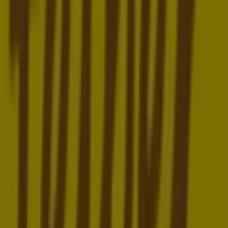
Depot
SCS-Strasse, Wien
23 m
Jetzt geöffnet
GANT
B4 Burocenter, Wien
24 m
Andere Unternehmen der Kategorie