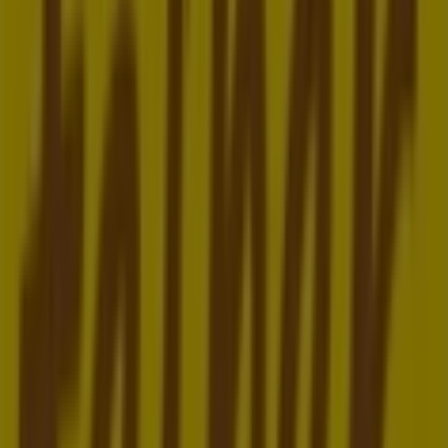
Jetzt geöffnet
ara Schuhe
STEPHANSPLATZ 4, Wien
4 m
Schiesser
Stephansplatz 4, Wien
4 m