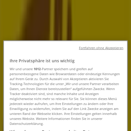
Tiendeo in Wien
»
Angebote für Restaurants in Wien
»
Felber in Wien
»
Fortfahren ohne Akzeptieren
Felber | Brünner Straße 219-221
Ihre Privatsphäre ist uns wichtig
Jetzt geöffnet
Bis 18:00
Wir und unsere
1012
-Partner speichern und greifen auf
personenbezogene Daten wie Browserdaten oder eindeutige Kennungen
auf Ihrem Gerät zu. Durch Auswahl von Akzeptieren aktivieren Sie
Tracking-Technologien für die unter „Wir und unsere Partner verarbeiten
Sonntag
Daten, um Ihnen Dienste bereitzustellen“ aufgeführten Zwecke. Wenn
07:00 - 12:00
Tracker deaktiviert sind, sind manche Inhalte und Anzeigen
möglicherweise nicht mehr so relevant für Sie. Sie können dieses Menü
Montag
jederzeit wieder aufrufen, um Ihre Einstellungen zu ändern oder Ihre
06:00 - 18:00
Einwilligung zu widerrufen, indem Sie auf den Link Zwecke anzeigen am
Dienstag
unteren Rand der Webseite klicken. Ihre Einstellungen gelten innerhalb
06:00 - 18:00
unseres Website. Weitere Informationen finden Sie in unserer
Datenschutzerklärung.
Mittwoch