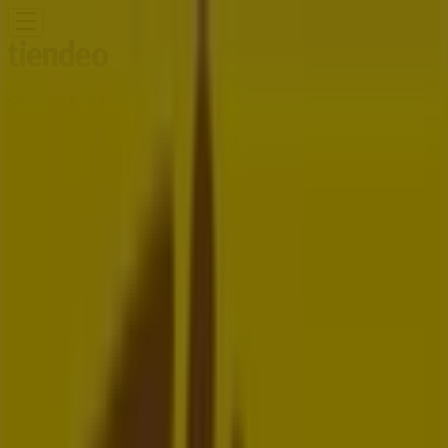
Sie sind hier:
Wien
Schnäppchen
Supermärkte
Baumärkte &
Gartencenter
Möbel & Wohnen
Mode &
Schuhe
Elektronik
Sport
Auto, Motorrad &
Zubehör
Drogerien & Parfümerien
Bücher &
Bürobedarf
Restaurants
Reisen
Apotheken &
Gesundheit
Spielzeug & Baby
Felber Filiale | Brünner Straße 219-
221, Wien - Öffnungszeiten,
Telefonnummern und Angebote