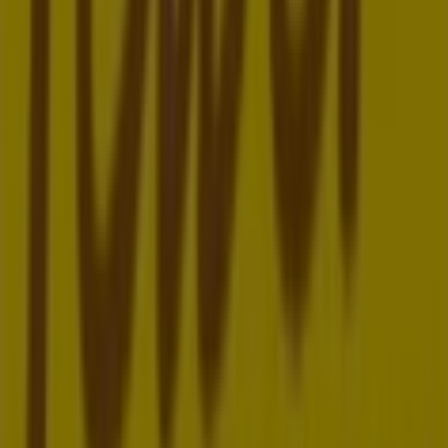
Verpassen Sie nicht die Gelegenheit, den
Felber
-Shop in
Brünner Straße 219-221
zu besuchen und ein
komplettes Einkaufserlebnis zu genießen. Entdecken Sie
unsere aktuellen Aktionen für
August
und bleiben Sie
über die besten Angebote von
Felber
in
Wien
informiert.
Besuchen Sie uns und beginnen Sie noch heute mit dem
Sparen!
Mehr Informationen über Felber
Andere Geschäfte von
Felber in Wien sehen
Tiendeo ist Teil von Shopfully, dem Tech-Unternehmen,
das das lokale Einkaufen weltweit neu erfindet.
Tiendeo