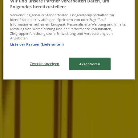
06:00 - 18:00
Wir und unsere Partner verarbeiten Daten, um
Folgendes bereitzustellen:
Donnerstag
06:00 - 18:00
Verwendung genauer Standortdaten. Endgeräteeigenschaften zur
Identifikation aktiv abfragen. Speichern von oder Zugriff auf
Freitag
Informationen auf einem Endgerät. Personalisierte Werbung und Inhalte,
06:00 - 18:00
Messung von Werbeleistung und der Performance von Inhalten,
Zielgruppenforschung sowie Entwicklung und Verbesserung von
Samstag
Angeboten.
07:00 - 12:00
Liste der Partner (Lieferanten)
Karte
+4312946833
Zwecke anzeigen
Akzeptieren
Jetzt geöffnet
Bis 18:00
Sonntag
07:00 - 12:00
Montag
06:00 - 18:00
Dienstag
06:00 - 18:00
Mittwoch
06:00 - 18:00