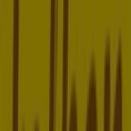
Donnerstag
06:00 - 18:00
Freitag
06:00 - 18:00
Samstag
07:00 - 12:00
Karte
+4312946833
Wir sind gerade dabei Angebote zu "Felber" zu
veröffentlichen
Geschäfte in der Nähe
Bäckerei Ströck
Stephansplatz 4, Wien
4 m