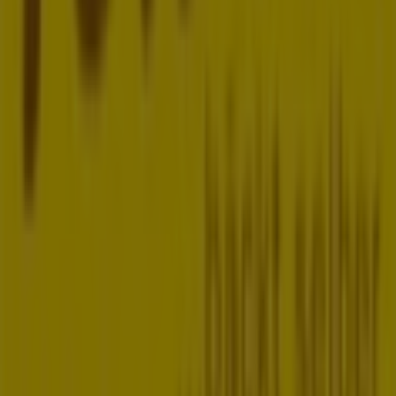
Was wir machen
Business-Lösungen
Nachrichten und Medien
Mit uns arbeiten
Kontakt aufnehmen
Marketing- und Geschäftsanfragen
Geschäft falsch auf der Karte geortet
Wöchentliches Anzeigen-Feedback
Technische Probleme und allgemeines Feedback
Indizes
Marken
Lokale Marken
Unternehmen