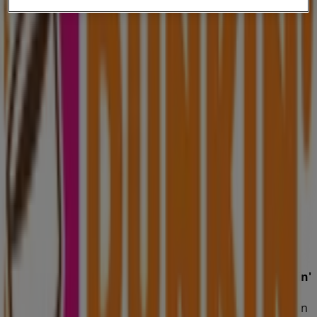
Städte mit Dunkin' Donuts-
Geschäften
Dunkin' Donuts in Pasching
Zeige mehr Städte
Andere Unternehmen der Kategorie
Restaurants in Linz
Dunkin' Donuts
Willkommen bei Tiendeo, Ihrer besten Wahl, um nicht
nur die besten
Angebote
,
Kataloge
und
Aktionen
zu
finden, sondern auch die besten Geschäfte in
Linz
zu
entdecken. Im Monat
August 2026
können Sie auf
unserer Plattform die neuesten Neuigkeiten von
Dunkin'
Donuts
, einer der bekanntesten Marken, sowie die
Standorte und Details der nächstgelegenen Geschäfte in