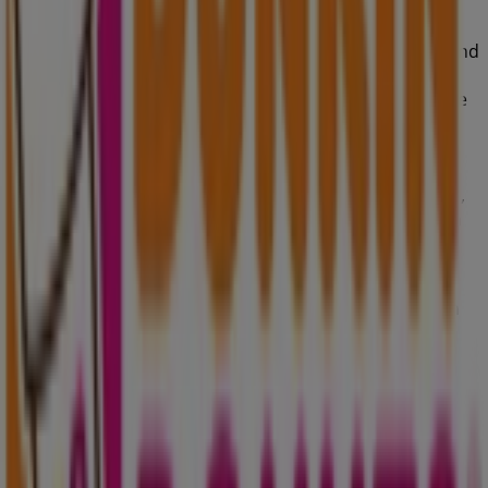
Linz
entdecken.
Bei Tiendeo haben Sie nicht nur Zugang zu
Aktionen
und
Rabatten, sondern auch zu Informationen über die
stationären Geschäfte Ihrer Stadt. Durchstöbern Sie die
Kataloge von
Dunkin' Donuts
, finden Sie Geschäfte in
Linz
und entdecken Sie Produkte mit großen Rabatten,
um diesen
August
beim Einkaufen zu sparen. Darüber
hinaus informieren wir Sie über die genauen Standorte,
Öffnungszeiten und alle wichtigen Details, damit Sie ein
optimales Einkaufserlebnis in
Linz
genießen können.
Verpassen Sie nicht die Gelegenheit, die
Angebote
von
Dunkin' Donuts
in den Geschäften von
Linz
zu nutzen
und bleiben Sie während
August 2026
über die besten
Preise informiert. Bei Tiendeo finden Sie immer die
besten Geschäfte und Einkaufsmöglichkeiten in
Linz
.
Starten Sie jetzt und entdecken Sie die neuesten
Geschäfte und Aktionen!