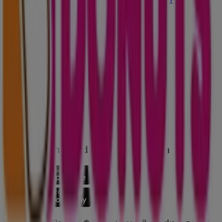
Indizes
Marken
Lokale Marken
Unternehmen
Geschäfte in der Nähe
Produkte
Lokale Produkte
Städte
Die App von Tiendeo herunterladen