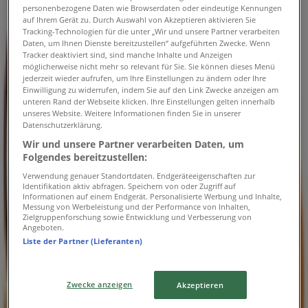
personenbezogene Daten wie Browserdaten oder eindeutige Kennungen
auf Ihrem Gerät zu. Durch Auswahl von Akzeptieren aktivieren Sie
Tiendeo in Linz
»
Tracking-Technologien für die unter „Wir und unsere Partner verarbeiten
Daten, um Ihnen Dienste bereitzustellen“ aufgeführten Zwecke. Wenn
Angebote für Restaurants in Linz
Tracker deaktiviert sind, sind manche Inhalte und Anzeigen
möglicherweise nicht mehr so relevant für Sie. Sie können dieses Menü
»
jederzeit wieder aufrufen, um Ihre Einstellungen zu ändern oder Ihre
Dunkin' Donuts in Linz
»
Einwilligung zu widerrufen, indem Sie auf den Link Zwecke anzeigen am
unteren Rand der Webseite klicken. Ihre Einstellungen gelten innerhalb
unseres Website. Weitere Informationen finden Sie in unserer
Dunkin' Donuts Geschäfte in Linz
Datenschutzerklärung.
Wir und unsere Partner verarbeiten Daten, um
Folgendes bereitzustellen:
Dunkin' Donuts
Verwendung genauer Standortdaten. Endgeräteeigenschaften zur
Identifikation aktiv abfragen. Speichern von oder Zugriff auf
Pluskaufstraße 7, Pasching
Informationen auf einem Endgerät. Personalisierte Werbung und Inhalte,
Messung von Werbeleistung und der Performance von Inhalten,
Zielgruppenforschung sowie Entwicklung und Verbesserung von
7.9 km
Angeboten.
Liste der Partner (Lieferanten)
Wir sind gerade dabei Angebote zu "Dunkin' Donuts" zu
Zwecke anzeigen
Akzeptieren
veröffentlichen