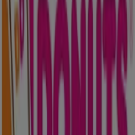
Tiendeo ist Teil von Shopfully, dem Tech-Unternehmen,
das das lokale Einkaufen weltweit neu erfindet.
Tiendeo
Was wir machen
Business-Lösungen
Nachrichten und Medien
Mit uns arbeiten
Kontakt aufnehmen
Marketing- und Geschäftsanfragen
Geschäft falsch auf der Karte geortet
Wöchentliches Anzeigen-Feedback
Technische Probleme und allgemeines Feedback